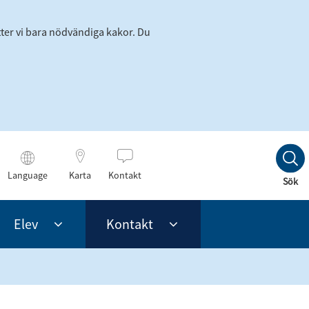
tter vi bara nödvändiga kakor. Du
Language
Karta
Kontakt
Till
Sök
innehållet
Elev
Kontakt
meny
Undermeny
Undermeny
för
för
Elev
Kontakt