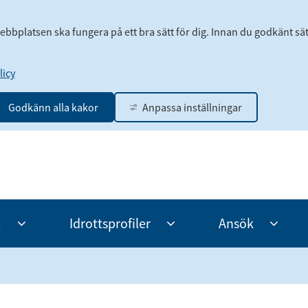
webbplatsen ska fungera på ett bra sätt för dig. Innan du godkänt sä
icy
Godkänn alla kakor
Anpassa inställningar
m
Idrottsprofiler
Ansök
Undermeny
Undermeny
Under
för
för
för
Program
Idrottsprofiler
Ansök