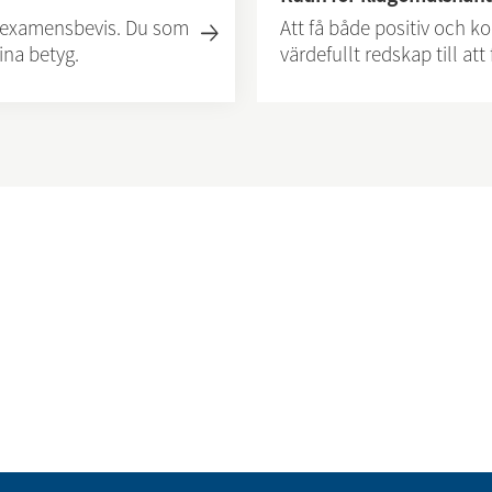
tt examensbevis. Du som
Att få både positiv och kon
ina betyg.
värdefullt redskap till at