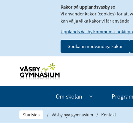
Kakor på upplandsvasby.se
Vi använder kakor (cookies) för att 
kan välja vilka kakor vi får använda.
Upplands Väsby kommuns cookiepol
Godkänn nödvändiga kakor
Om skolan
Progra
Undermeny
för
Om
Startsida
/
Väsby nya gymnasium
/
Kontakt
skolan