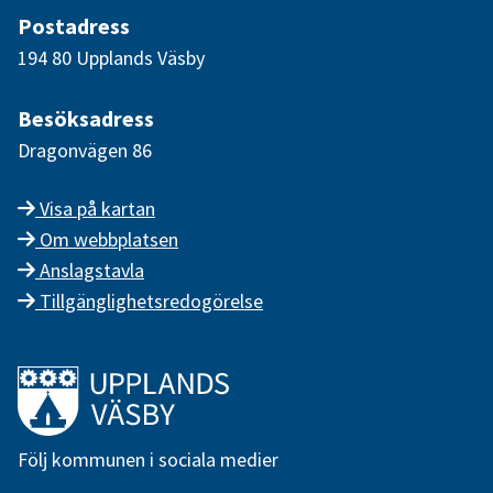
Postadress
194 80 Upplands Väsby
Besöksadress
Dragonvägen 86
Visa på kartan
Om webbplatsen
Anslagstavla
Tillgänglighetsredogörelse
Länk till startsidan
Följ kommunen i sociala medier