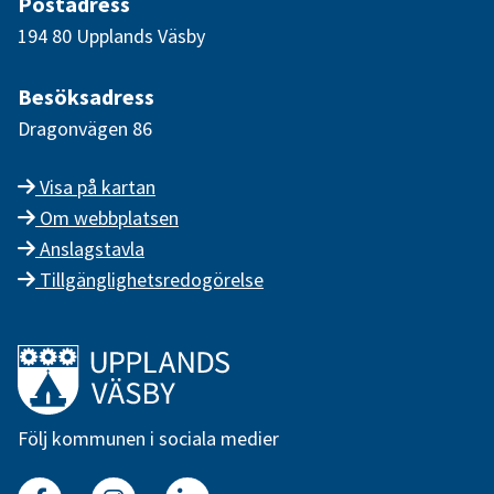
Postadress
194 80 Upplands Väsby
Besöksadress
Dragonvägen 86
Visa på kartan
Om webbplatsen
Anslagstavla
Tillgänglighetsredogörelse
Länk till startsidan
Följ kommunen i sociala medier