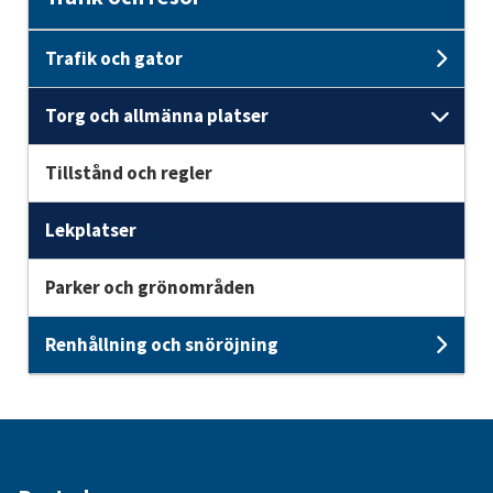
Trafik och gator
Unde
Torg och allmänna platser
Unde
Tillstånd och regler
Lekplatser
Parker och grönområden
Renhållning och snöröjning
Unde