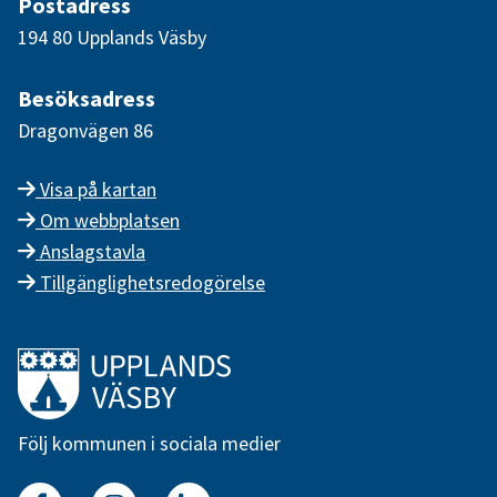
Postadress
194 80 Upplands Väsby
Besöksadress
Dragonvägen 86
Visa på kartan
Om webbplatsen
Anslagstavla
Tillgänglighetsredogörelse
Länk till startsidan
Följ kommunen i sociala medier