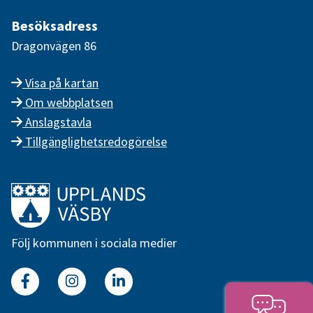
Besöksadress
Dragonvägen 86
Visa på kartan
Om webbplatsen
Anslagstavla
Tillgänglighetsredogörelse
Länk till startsidan
Följ kommunen i sociala medier
Facebook
Instagram
Linkedin