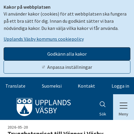
Kakor på webbplatsen
Vi använder kakor (cookies) för att webbplatsen ska fungera
på ett bra sätt för dig. Innan du godkänt sätter vi bara
nödvändiga kakor. Du kan välja vilka kakor vi får använda.
Upplands Väsby kommuns cookiepolicy
Godkänn alla kakor
Anpassa inställningar
Gå till innehåll
Translate
Suomeksi
Kontakt
Logga in
Meny
Sök
2026-05-20
Trygghetspriset till Vänner i Väsby