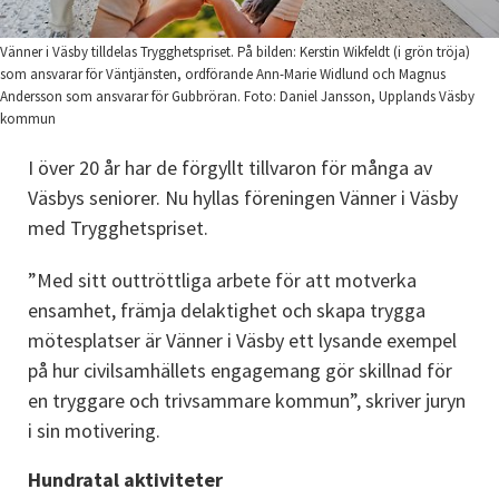
Vänner i Väsby tilldelas Trygghetspriset. På bilden: Kerstin Wikfeldt (i grön tröja)
som ansvarar för Väntjänsten, ordförande Ann-Marie Widlund och Magnus
Andersson som ansvarar för Gubbröran. Foto: Daniel Jansson, Upplands Väsby
kommun
I över 20 år har de förgyllt tillvaron för många av 
Väsbys seniorer. Nu hyllas föreningen Vänner i Väsby 
med Trygghetspriset.
”Med sitt outtröttliga arbete för att motverka 
ensamhet, främja delaktighet och skapa trygga 
mötesplatser är Vänner i Väsby ett lysande exempel 
på hur civilsamhällets engagemang gör skillnad för 
en tryggare och trivsammare kommun”, skriver juryn 
i sin motivering.
Hundratal aktiviteter