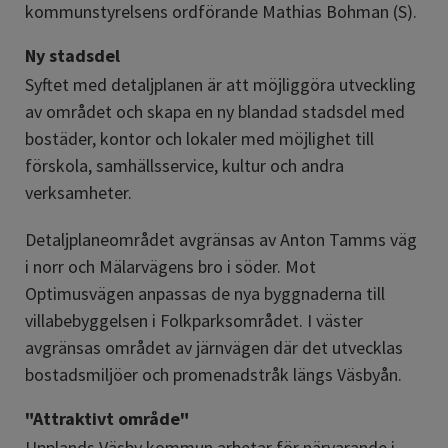
kommunstyrelsens ordförande Mathias Bohman (S).
Ny stadsdel
Syftet med detaljplanen är att möjliggöra utveckling 
av området och skapa en ny blandad stadsdel med 
bostäder, kontor och lokaler med möjlighet till 
förskola, samhällsservice, kultur och andra 
verksamheter.
Detaljplaneområdet avgränsas av Anton Tamms väg 
i norr och Mälarvägens bro i söder. Mot 
Optimusvägen anpassas de nya byggnaderna till 
villabebyggelsen i Folkparksområdet. I väster 
avgränsas området av järnvägen där det utvecklas 
bostadsmiljöer och promenadstråk längs Väsbyån.
"Attraktivt område"
Upplands Väsby kommun arbetar för närvarande i 