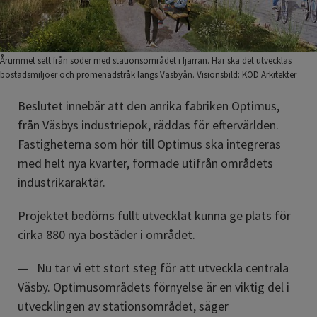
Årummet sett från söder med stationsområdet i fjärran. Här ska det utvecklas
bostadsmiljöer och promenadstråk längs Väsbyån. Visionsbild: KOD Arkitekter
Beslutet innebär att den anrika fabriken Optimus, 
från Väsbys industriepok, räddas för eftervärlden. 
Fastigheterna som hör till Optimus ska integreras 
med helt nya kvarter, formade utifrån områdets 
industrikaraktär.
Projektet bedöms fullt utvecklat kunna ge plats för 
cirka 880 nya bostäder i området.
Nu tar vi ett stort steg för att utveckla centrala 
Väsby. Optimusområdets förnyelse är en viktig del i 
utvecklingen av stationsområdet, säger 