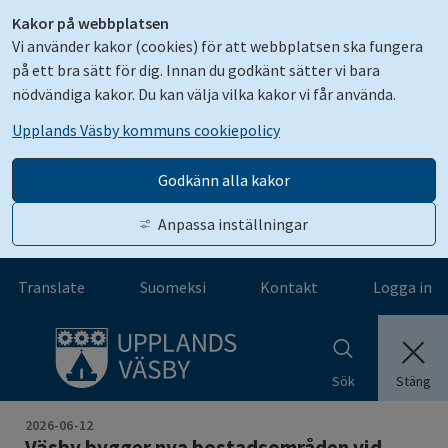
Kakor på webbplatsen
Vi använder kakor (cookies) för att webbplatsen ska fungera
på ett bra sätt för dig. Innan du godkänt sätter vi bara
nödvändiga kakor. Du kan välja vilka kakor vi får använda.
Upplands Väsby kommuns cookiepolicy
Godkänn alla kakor
Anpassa inställningar
Gå till innehåll
Translate
Suomeksi
Kontakt
Logga in
Stäng
Sök
Stäng me
2026-06-12
Väsby bygger nya bostadsområden vid 