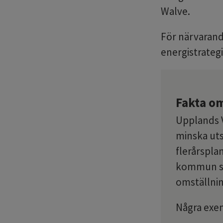
Walve.
För närvarand
energistrateg
Fakta o
Upplands V
minska uts
flerårspla
kommun ska
omställni
Några exe