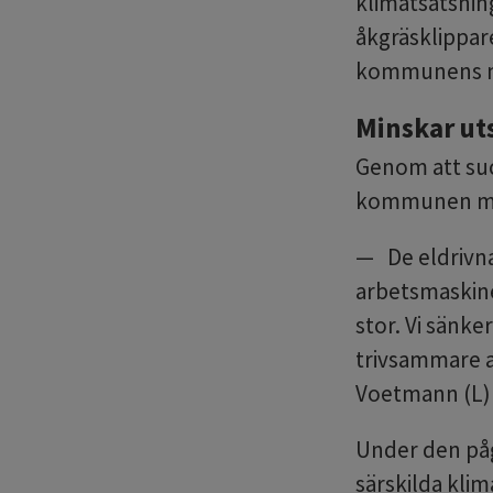
klimatsatsning
åkgräsklippar
kommunens na
Minskar ut
Genom att suc
kommunen med
De eldrivna
arbetsmaskine
stor. Vi sänke
trivsammare a
Voetmann (L) 
Under den påg
särskilda klim