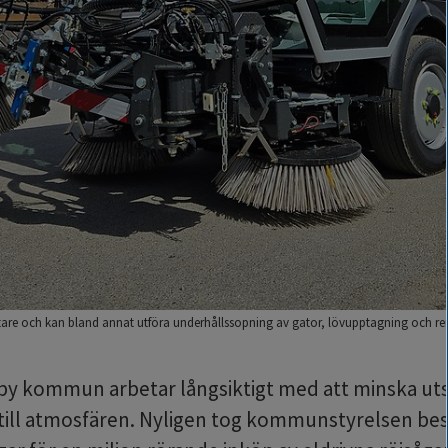
are och kan bland annat utföra underhållssopning av gator, lövupptagning och ren
y kommun arbetar långsiktigt med att minska uts
till atmosfären. Nyligen tog kommunstyrelsen bes