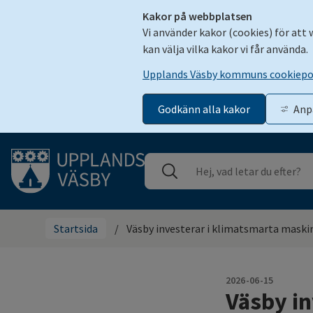
Kakor på webbplatsen
Vi använder kakor (cookies) för att
kan välja vilka kakor vi får använda.
Upplands Väsby kommuns cookiepo
Godkänn alla kakor
Anp
Gå till innehåll
Sök
Stäng
Startsida
/
Väsby investerar i klimatsmarta maski
2026-06-15
Väsby in