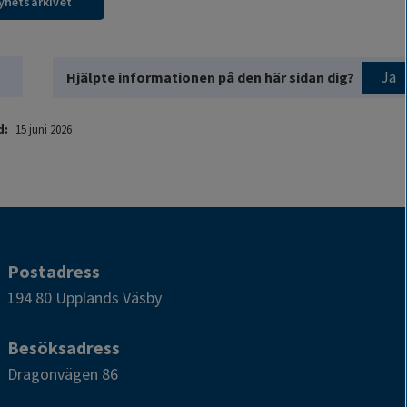
nyhetsarkivet
Ja
Hjälpte informationen på den här sidan dig?
d:
15 juni 2026
Postadress
194 80 Upplands Väsby
Besöksadress
Dragonvägen 86