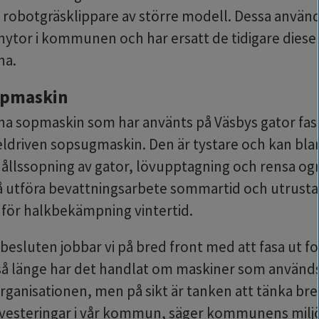
a robotgräsklippare av större modell. Dessa använd
nytor i kommunen och har ersatt de tidigare diesel
na.
opmaskin
vna sopmaskin som har använts på Väsbys gator fasa
 eldriven sopsugmaskin. Den är tystare och kan bla
ållssopning av gator, lövupptagning och rensa ogrä
 utföra bevattningsarbete sommartid och utrusta
för halkbekämpning vintertid.
besluten jobbar vi på bred front med att fasa ut fos
så länge har det handlat om maskiner som används
anisationen, men på sikt är tanken att tänka bret
nvesteringar i vår kommun, säger kommunens miljös