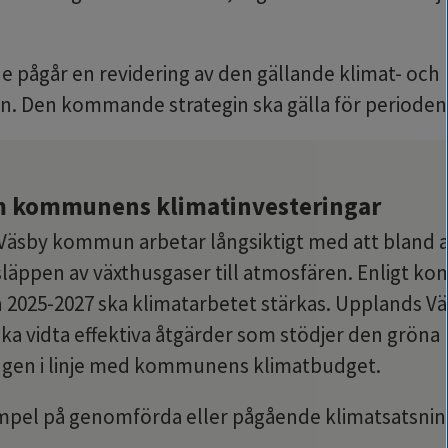
e pågår en revidering av den gällande klimat- och 
in. Den kommande strategin ska gälla för perioden
m kommunens klimatinvesteringar
äsby kommun arbetar långsiktigt med att bland a
läppen av växthusgaser till atmosfären. Enligt k
n 2025-2027 ska klimatarbetet stärkas. Upplands Vä
 vidta effektiva åtgärder som stödjer den gröna 
ngen i linje med kommunens klimatbudget.
mpel på genomförda eller pågående klimatsatsnin