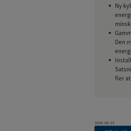
Ny kyl
energ
minsk
Gammal
Den n
energi
Instal
Satsni
fler a
2026-06-15