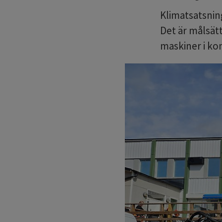
Klimatsatsning
Det är målsät
maskiner i k