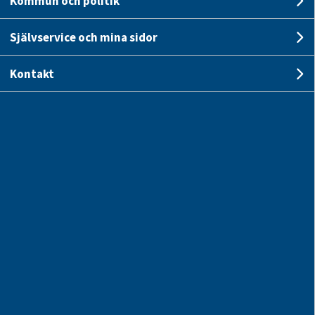
Kommun och politik
U
llbar kommun. 
Självservice och mina sidor
 av eldrivna 
Un
Kontakt
U