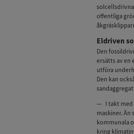
solcellsdrivn
offentliga grö
åkgräsklippar
Eldriven s
Den fossildri
ersätts av en
utföra underh
Den kan också
sandaggregat 
I takt med 
maskiner. Än 
kommunala org
kring klimati