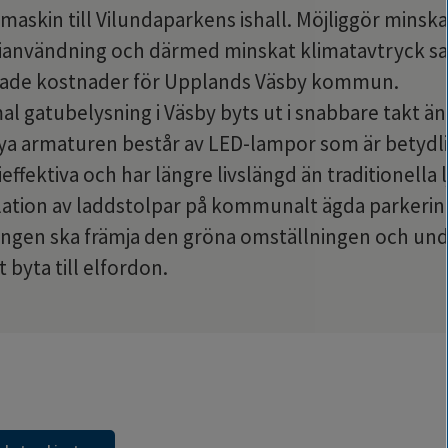
maskin till Vilundaparkens ishall. Möjliggör minska
ianvändning och därmed minskat klimatavtryck sa
ade kostnader för Upplands Väsby kommun.
 gatubelysning i Väsby byts ut i snabbare takt än 
ya armaturen består av LED-lampor som är betydli
effektiva och har längre livslängd än traditionella l
lation av laddstolpar på kommunalt ägda parkering
ngen ska främja den gröna omställningen och unde
tt byta till elfordon.