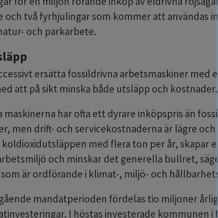
ar för en miljon rörande inköp av eldrivna röjsågar,
e och två fyrhjulingar som kommer att användas i
tur- och parkarbete.
släpp
cessivt ersätta fossildrivna arbetsmaskiner med el
 att på sikt minska både utsläpp och kostnader.
 maskinerna har ofta ett dyrare inköpspris än fossi
r, men drift- och servicekostnaderna är lägre och 
r koldioxidutsläppen med flera ton per år, skapar en
rbetsmiljö och minskar det generella bullret, säge
som är ordförande i klimat-, miljö- och hållbarhet
ående mandatperioden fördelas tio miljoner årligen
atinvesteringar. I höstas investerade kommunen i fl