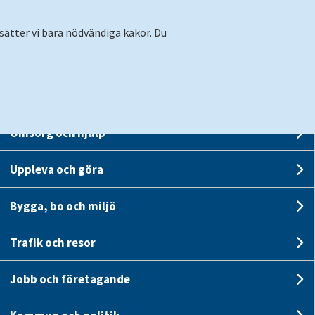
sätter vi bara nödvändiga kakor. Du
Förskola och skola
Un
Omsorg och hjälp
U
Logga
Uppleva och göra
Translate
Suomeksi
Kontakt
Un
in
Stäng
Bygga, bo och miljö
Un
Stäng meny
Trafik och resor
Un
Jobb och företagande
Un
ner