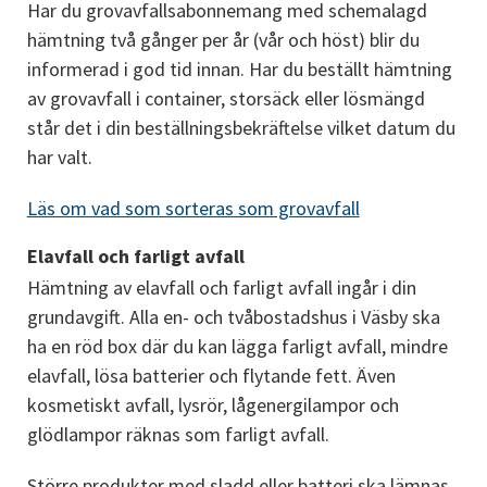
Har du grovavfallsabonnemang med schemalagd 
hämtning två gånger per år (vår och höst) blir du 
informerad i god tid innan. Har du beställt hämtning 
av grovavfall i container, storsäck eller lösmängd 
står det i din beställningsbekräftelse vilket datum du 
har valt.
Läs om vad som sorteras som grovavfall
Elavfall och farligt avfall
Hämtning av elavfall och farligt avfall ingår i din 
grundavgift. Alla en- och tvåbostadshus i Väsby ska 
ha en röd box där du kan lägga farligt avfall, mindre 
elavfall, lösa batterier och flytande fett. Även 
kosmetiskt avfall, lysrör, lågenergilampor och 
glödlampor räknas som farligt avfall.
Större produkter med sladd eller batteri ska lämnas 