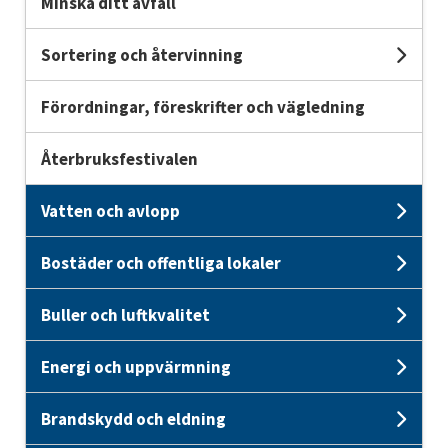
Minska ditt avfall
Sortering och återvinning
Und
Förordningar, föreskrifter och vägledning
Återbruksfestivalen
Vatten och avlopp
Unde
Bostäder och offentliga lokaler
Unde
Buller och luftkvalitet
Unde
Energi och uppvärmning
Unde
Brandskydd och eldning
Und