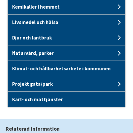
Kemikalier i hemmet
Unde
Livsmedel och hälsa
Unde
Djur och lantbruk
Unde
Naturvård, parker
Unde
Klimat- och hållbarhetsarbete i kommunen
Projekt gata/park
Unde
Kart- och mättjänster
Relaterad information