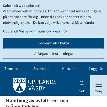
Kakor på webbplatsen
Vi använder kakor (cookies) för att webbplatsen ska fungera
på ett bra sätt för dig. Innan du godkänt sätter vi bara
nödvändiga kakor. Du kan välja vilka kakor vi får använda.
Upplands Väsby kommuns cookiepolicy
Godkänn alla kakor
Anpassa inställningar
Gå till innehåll
Translate
Suomeksi
Kontakt
Logga in
Meny
Sök
Hämtning av avfall – en- och 
tvåbostadshus