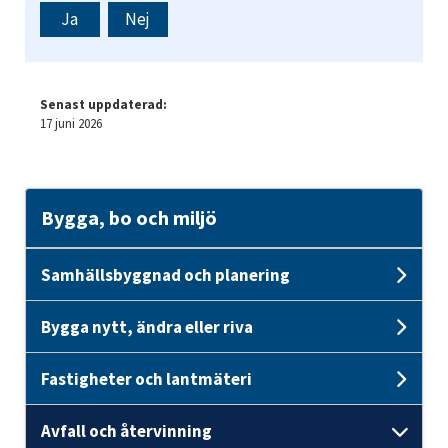
Ja
Nej
Senast uppdaterad:
17 juni 2026
Bygga, bo och miljö
Samhällsbyggnad och planering
Und
Bygga nytt, ändra eller riva
Unde
Fastigheter och lantmäteri
Unde
Avfall och återvinning
Unde