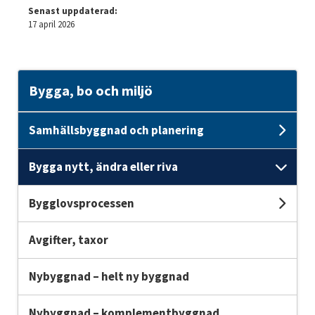
Senast uppdaterad:
17 april 2026
Bygga, bo och miljö
Samhällsbyggnad och planering
Und
Bygga nytt, ändra eller riva
Unde
Bygglovsprocessen
Und
Avgifter, taxor
Nybyggnad – helt ny byggnad
Nybyggnad – komplementbyggnad