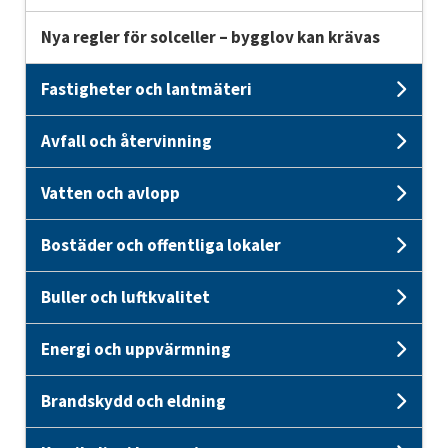
Nya regler för solceller – bygglov kan krävas
Fastigheter och lantmäteri
Unde
Avfall och återvinning
Unde
Vatten och avlopp
Unde
Bostäder och offentliga lokaler
Unde
Buller och luftkvalitet
Unde
Energi och uppvärmning
Unde
Brandskydd och eldning
Und