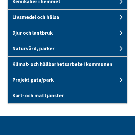
Kemikalier i hemmet
Unde
Livsmedel och hälsa
Unde
Djur och lantbruk
Unde
Naturvård, parker
Unde
Klimat- och hållbarhetsarbete i kommunen
Projekt gata/park
Unde
Kart- och mättjänster