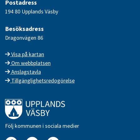
Postadress
194 80 Upplands Väsby
Besöksadress
Dragonvägen 86
Visa på kartan
Om webbplatsen
Anslagstavla
Tillgänglighetsredogörelse
Länk till startsidan
Följ kommunen i sociala medier