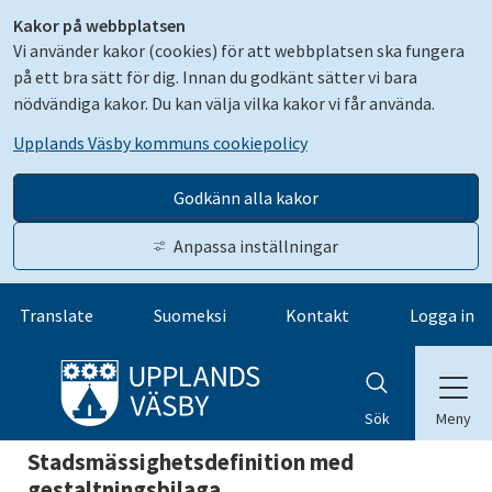
Kakor på webbplatsen
Vi använder kakor (cookies) för att webbplatsen ska fungera
på ett bra sätt för dig. Innan du godkänt sätter vi bara
nödvändiga kakor. Du kan välja vilka kakor vi får använda.
Upplands Väsby kommuns cookiepolicy
Godkänn alla kakor
Anpassa inställningar
Gå till innehåll
Translate
Suomeksi
Kontakt
Logga in
Meny
Sök
Stadsmässighetsdefinition med 
gestaltningsbilaga