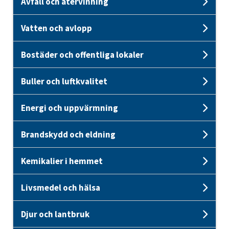
Avfall och återvinning
Unde
Vatten och avlopp
Unde
Bostäder och offentliga lokaler
Unde
Buller och luftkvalitet
Unde
Energi och uppvärmning
Unde
Brandskydd och eldning
Und
Kemikalier i hemmet
Unde
Livsmedel och hälsa
Unde
Djur och lantbruk
Unde