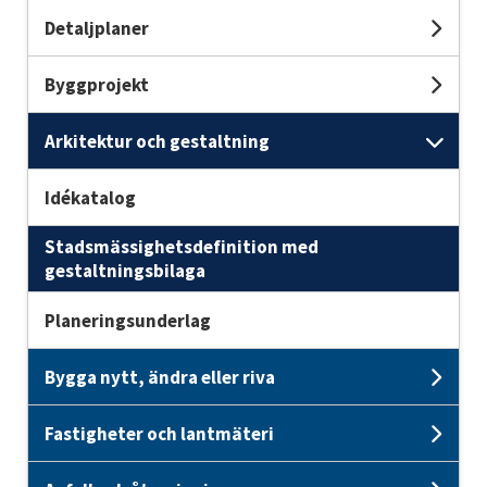
Detaljplaner
Unde
Byggprojekt
Und
Arkitektur och gestaltning
Und
Idékatalog
Stadsmässighetsdefinition med
gestaltningsbilaga
Planeringsunderlag
Bygga nytt, ändra eller riva
Unde
Fastigheter och lantmäteri
Unde