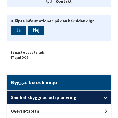
Kontakt
Hjälpte informationen på den här sidan dig?
Ja
Nej
Senast uppdaterad:
17 april 2026
Bygga, bo och miljö
Samhällsbyggnad och planering
Und
Översiktsplan
Unde