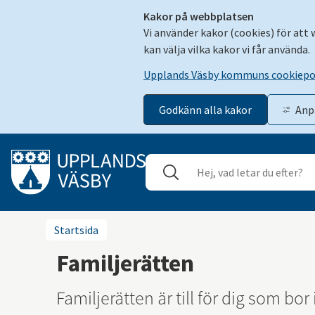
Kakor på webbplatsen
Vi använder kakor (cookies) för att
kan välja vilka kakor vi får använda.
Upplands Väsby kommuns cookiepo
Godkänn alla kakor
Anp
Gå till innehåll
Sök
Stäng
Startsida
Familjerätten
Familjerätten är till för dig som bor 