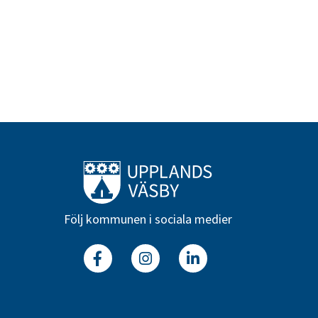
Till startsidan
Följ kommunen i sociala medier
Facebook
Instagram
Linkedin