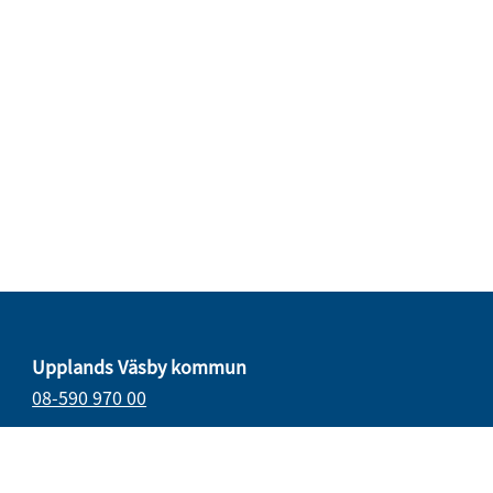
Upplands Väsby kommun
08-590 970 00
E-post
vasbydirekt@upplandsvasby.se