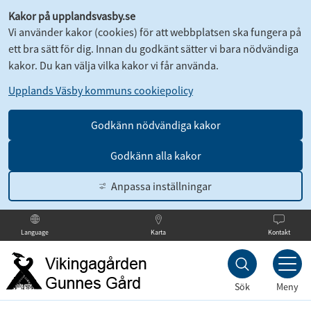
Kakor på upplandsvasby.se
Vi använder kakor (cookies) för att webbplatsen ska fungera på
ett bra sätt för dig. Innan du godkänt sätter vi bara nödvändiga
kakor. Du kan välja vilka kakor vi får använda.
Upplands Väsby kommuns cookiepolicy
Godkänn nödvändiga kakor
Godkänn alla kakor
Anpassa inställningar
Karta
Kontakt
Language
Till
innehållet
Sök
Meny