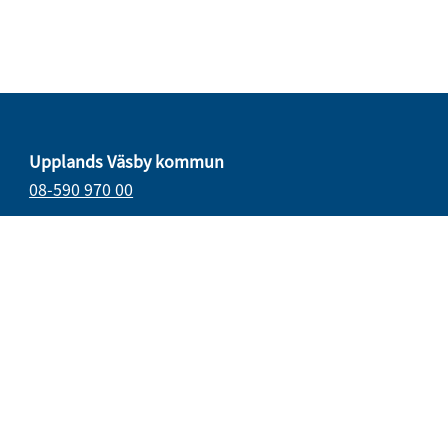
Upplands Väsby kommun
08-590 970 00
E-post
vasbydirekt@upplandsvasby.se
Öppettider
måndag–onsdag 08.00–17.00
torsdag 08.00–18.00
fredag 08.00–15.15