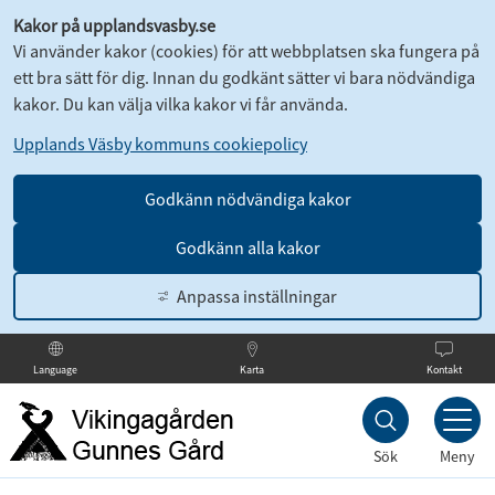
Kakor på upplandsvasby.se
Vi använder kakor (cookies) för att webbplatsen ska fungera på
ett bra sätt för dig. Innan du godkänt sätter vi bara nödvändiga
kakor. Du kan välja vilka kakor vi får använda.
Upplands Väsby kommuns cookiepolicy
Godkänn nödvändiga kakor
Godkänn alla kakor
Anpassa inställningar
Karta
Kontakt
Language
Till
innehållet
Sök
Meny