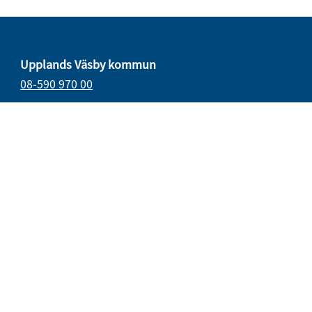
Upplands Väsby kommun
08-590 970 00
E-post
vasbydirekt@upplandsvasby.se
Öppettider
måndag–onsdag 08.00–17.00
torsdag 08.00–18.00
fredag 08.00–15.15
Organisationsnummer: 212000-0019
Postadress