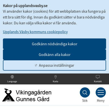
Kakor på upplandsvasby.se
Vi använder kakor (cookies) för att webbplatsen ska fungera på
ett bra sätt för dig. Innan du godkänt sätter vi bara nödvändiga
kakor. Du kan välja vilka kakor vi får använda.
Upplands Väsby kommuns cookiepolicy
Godkänn nödvändiga kakor
Godkänn alla kakor
Anpassa inställningar
Karta
Kontakt
Language
Till
innehållet
Sök
Meny