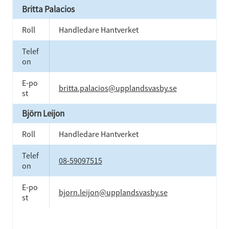
Britta Palacios
Roll
Handledare Hantverket
Telef
on
E-po
britta.palacios@upplandsvasby.se
st
Björn Leijon
Roll
Handledare Hantverket
Telef
08-59097515
on
E-po
bjorn.leijon@upplandsvasby.se
st