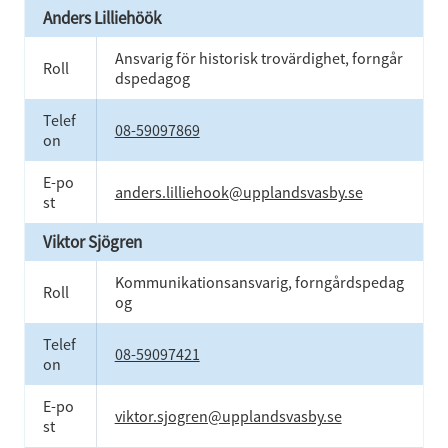
Anders Lilliehöök
Ansvarig för historisk trovärdighet, forngår
Roll
dspedagog
Telef
08-59097869
on
E-po
anders.lilliehook@upplandsvasby.se
st
Viktor Sjögren
Kommunikationsansvarig, forngårdspedag
Roll
og
Telef
08-59097421
on
E-po
viktor.sjogren@upplandsvasby.se
st