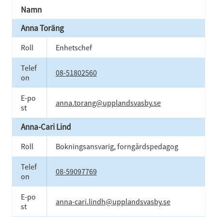
Namn
Anna Toräng
Roll
Enhetschef
Telef
08-51802560
on
E-po
anna.torang@upplandsvasby.se
st
Anna-Cari Lind
Roll
Bokningsansvarig, forngårdspedagog
Telef
08-59097769
on
E-po
anna-cari.lindh@upplandsvasby.se
st