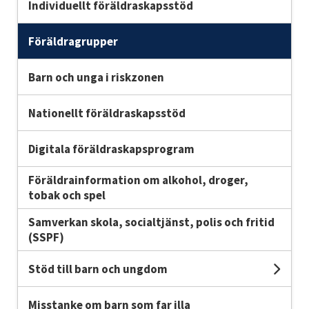
Individuellt föräldraskapsstöd
Föräldragrupper
Barn och unga i riskzonen
Nationellt föräldraskapsstöd
Digitala föräldraskapsprogram
Föräldrainformation om alkohol, droger,
tobak och spel
Samverkan skola, socialtjänst, polis och fritid
(SSPF)
Stöd till barn och ungdom
Unde
Misstanke om barn som far illa