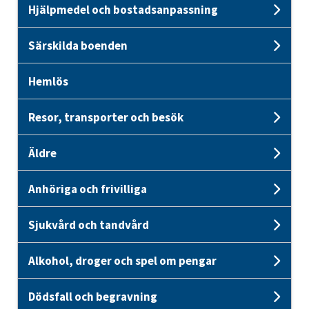
Hjälpmedel och bostadsanpassning
Und
Särskilda boenden
Unde
Hemlös
Resor, transporter och besök
Unde
Äldre
Unde
Anhöriga och frivilliga
Unde
Sjukvård och tandvård
Unde
Alkohol, droger och spel om pengar
Unde
Dödsfall och begravning
Unde