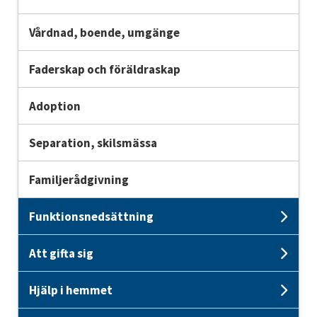
Vårdnad, boende, umgänge
Faderskap och föräldraskap
Adoption
Separation, skilsmässa
Familjerådgivning
Funktionsnedsättning
Und
Att gifta sig
Unde
Hjälp i hemmet
Unde