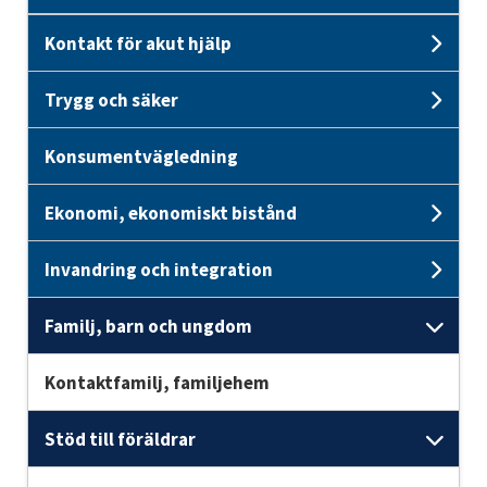
Kontakt för akut hjälp
Unde
Trygg och säker
Unde
Konsumentvägledning
Ekonomi, ekonomiskt bistånd
Unde
Invandring och integration
Und
Familj, barn och ungdom
Unde
Kontaktfamilj, familjehem
Stöd till föräldrar
Unde