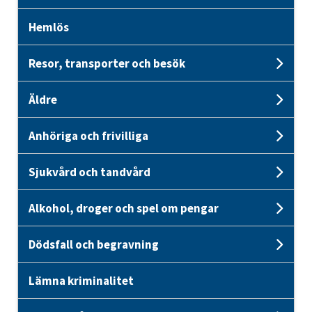
Hemlös
Resor, transporter och besök
Unde
Äldre
Unde
Anhöriga och frivilliga
Unde
Sjukvård och tandvård
Unde
Alkohol, droger och spel om pengar
Unde
Dödsfall och begravning
Unde
Lämna kriminalitet