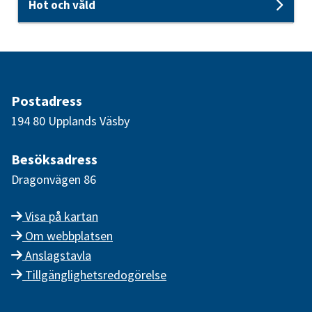
Hot och våld
Unde
Postadress
194 80 Upplands Väsby
Besöksadress
Dragonvägen 86
Visa på kartan
Om webbplatsen
Anslagstavla
Tillgänglighetsredogörelse