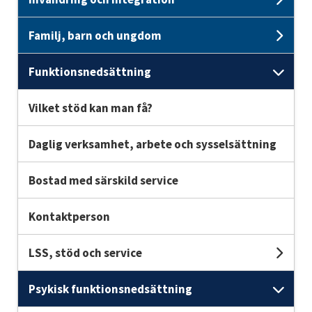
Und
Familj, barn och ungdom
Unde
Funktionsnedsättning
Und
Vilket stöd kan man få?
Daglig verksamhet, arbete och sysselsättning
Bostad med särskild service
Kontaktperson
LSS, stöd och service
Unde
Psykisk funktionsnedsättning
Und