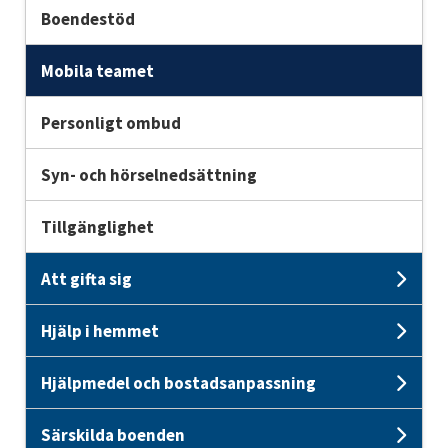
Boendestöd
Mobila teamet
Personligt ombud
Syn- och hörselnedsättning
Tillgänglighet
Att gifta sig
Unde
Hjälp i hemmet
Unde
Hjälpmedel och bostadsanpassning
Und
Särskilda boenden
Unde