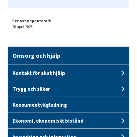
Senast uppdaterad:
20 april 2026
Omsorg och hjälp
Kontakt för akut hjälp
Unde
Trygg och säker
Unde
Konsumentvägledning
Ekonomi, ekonomiskt bistånd
Unde
Invandring och integration