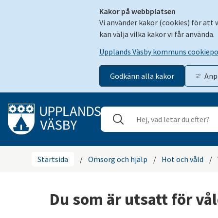
Kakor på webbplatsen
Vi använder kakor (cookies) för att
kan välja vilka kakor vi får använda.
Upplands Väsby kommuns cookiepo
Godkänn alla kakor
Anp
Gå till innehåll
Sök
Stäng
Startsida
/
Omsorg och hjälp
/
Hot och våld
/
Du som är utsatt för vå