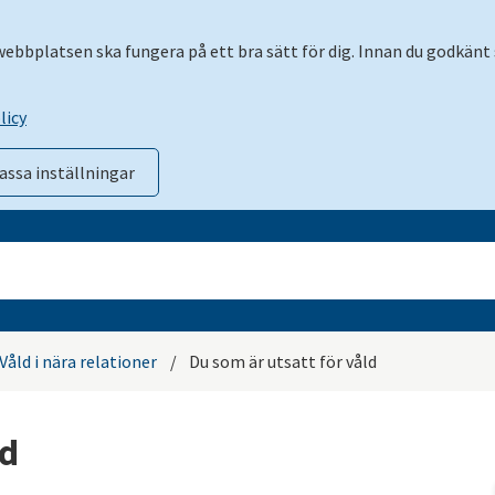
 webbplatsen ska fungera på ett bra sätt för dig. Innan du godkänt 
licy
assa inställningar
Våld i nära relationer
/
Du som är utsatt för våld
ld