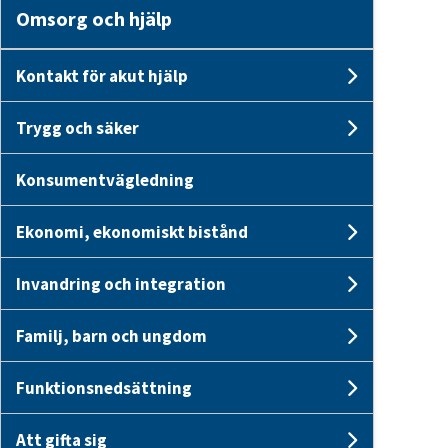
Omsorg och hjälp
Kontakt för akut hjälp
Undersid
Trygg och säker
Undersid
Konsumentvägledning
Ekonomi, ekonomiskt bistånd
Undersid
Invandring och integration
Undersi
Familj, barn och ungdom
Undersid
Funktionsnedsättning
Undersi
Att gifta sig