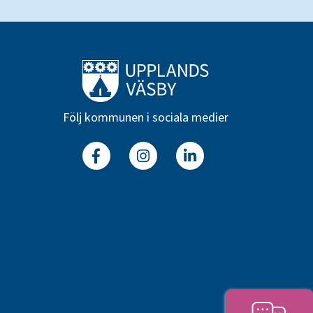
Till startsidan
Följ kommunen i sociala medier
Facebook
Instagram
Linkedin