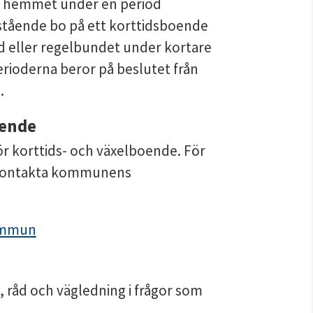
i hemmet under en period 
stående bo på ett korttidsboende 
d eller regelbundet under kortare 
erioderna beror på beslutet från 
.
oende
ör korttids- och växelboende. För 
 kontakta kommunens 
kommun
råd och vägledning i frågor som 