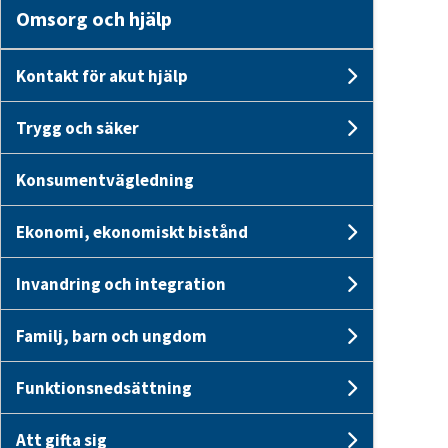
Omsorg och hjälp
Kontakt för akut hjälp
Undersid
Trygg och säker
Undersid
Konsumentvägledning
Ekonomi, ekonomiskt bistånd
Undersid
Invandring och integration
Undersi
Familj, barn och ungdom
Undersid
Funktionsnedsättning
Undersi
Att gifta sig