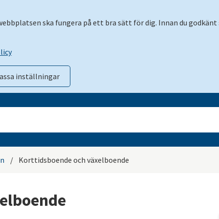
 webbplatsen ska fungera på ett bra sätt för dig. Innan du godkänt 
licy
assa inställningar
en
/
Korttidsboende och växelboende
xelboende