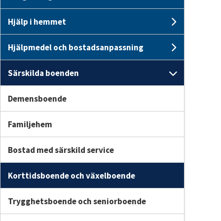
Undersid
Hjälp i hemmet
Undersid
Hjälpmedel och bostadsanpassning
Undersi
Särskilda boenden
Undersid
Demensboende
Familjehem
Bostad med särskild service
Korttidsboende och växelboende
Trygghetsboende och seniorboende