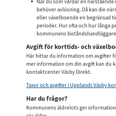
När du som vårdar en närstående 
behöver avlösning. Då kan din när
eller växelboende en begränsad ti
perioder. Hur ofta och hur långa p
kommunens biståndshandläggare
Avgift för korttids- och växelb
Här hittar du information om avgifter f
mer information om din avgift kan du
kontaktcenter Väsby Direkt.
Taxor och avgifter i Upplands Väsby 
Har du frågor?
Kommunens äldrelots ger information, 
rör äldre.