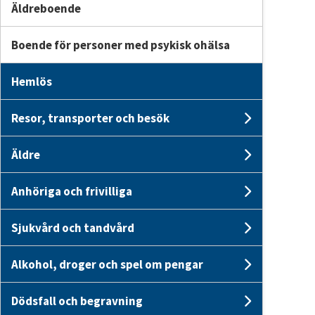
Äldreboende
Boende för personer med psykisk ohälsa
Hemlös
Resor, transporter och besök
Undersid
Äldre
Undersid
Anhöriga och frivilliga
Undersid
Sjukvård och tandvård
Undersid
Alkohol, droger och spel om pengar
Undersid
Dödsfall och begravning
Undersid