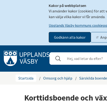
Kakor på webbplatsen
Vi använder kakor (cookies) för att
kan välja vilka kakor vi får använda.
Upplands Väsby kommuns cookiepo
Godkänn alla kakor
Anp
Gå till innehåll
Sök
Stäng
Startsida
/
Omsorg och hjälp
/
Särskilda boend
Korttidsboende och vä