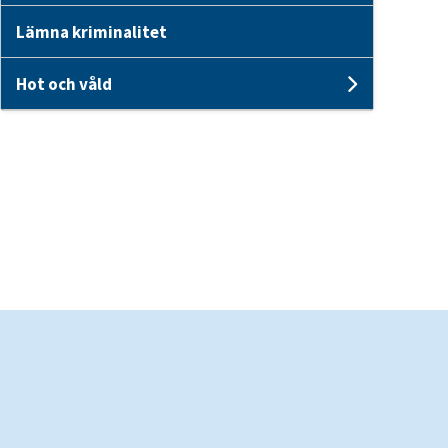
Lämna kriminalitet
Hot och våld
Undersid