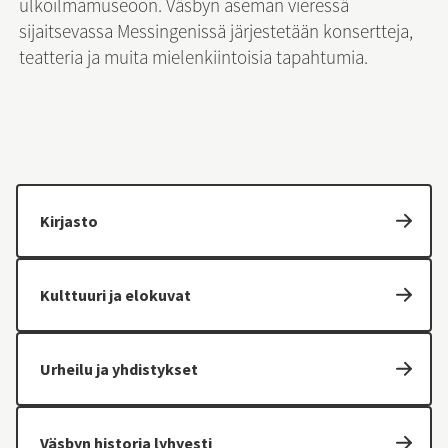
ulkoilmamuseoon. Väsbyn aseman vieressä 
sijaitsevassa Messingenissä järjestetään konsertteja, 
teatteria ja muita mielenkiintoisia tapahtumia.
Kirjasto
Kulttuuri ja elokuvat
Urheilu ja yhdistykset
Väsbyn historia lyhyesti