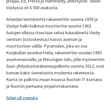
pitäjää, Ed, Fresta ja Hammarby, yhdistyivät. Silloin 
Väsbyssä oli 6 500 asukasta.
Arlandan lentokenttä rakennettiin vuonna 1959 ja 
Väsbyn halki kulkeva moottoritie vuonna 1963. 
Autojen ollessa itsestään selviä kuluvälineitä Väsby 
centrum (ostoskeskus) kasvoi aseman ja 
moottoritien välille. Pyramiden, joka on osa 
Korpkullan asuinkorttelia, rakennettiin vuoden 1985 
asuntomessuille, ja Messingen-talo, jolle myönnettiin 
Suuri yhdyskuntarakennuspalkinto vuonna 2012, ovat 
kunnan kaksi tunnetuinta modernia rakennusta. 
Kunta on palkittu muun muassa Ruotsin IT-kuntana 
ja Ruotsin parhaana ympäristökuntana.
Sidan på svenska