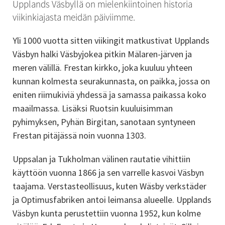
Upplands Väsbyllä on mielenkiintoinen historia 
viikinkiajasta meidän päiviimme.
Yli 1000 vuotta sitten viikingit matkustivat Upplands 
Väsbyn halki Väsbyjokea pitkin Mälaren-järven ja 
meren välillä. Frestan kirkko, joka kuuluu yhteen 
kunnan kolmesta seurakunnasta, on paikka, jossa on 
eniten riimukiviä yhdessä ja samassa paikassa koko 
maailmassa. Lisäksi Ruotsin kuuluisimman 
pyhimyksen, Pyhän Birgitan, sanotaan syntyneen 
Frestan pitäjässä noin vuonna 1303.
Uppsalan ja Tukholman välinen rautatie vihittiin 
käyttöön vuonna 1866 ja sen varrelle kasvoi Väsbyn 
taajama. Verstasteollisuus, kuten Wäsby verkstäder 
ja Optimusfabriken antoi leimansa alueelle. Upplands 
Väsbyn kunta perustettiin vuonna 1952, kun kolme 