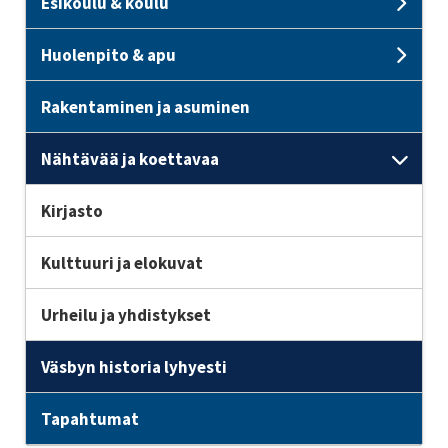
Esikoulu & koulu
Sub
Huolenpito & apu
Sub
Rakentaminen ja asuminen
Nähtävää ja koettavaa
Subp
Kirjasto
Kulttuuri ja elokuvat
Urheilu ja yhdistykset
Väsbyn historia lyhyesti
Tapahtumat