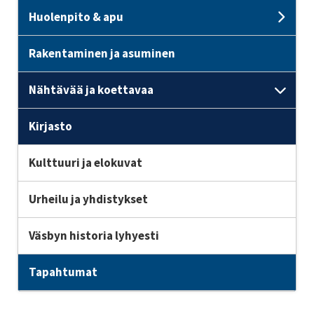
Huolenpito & apu
Unde
Rakentaminen ja asuminen
Nähtävää ja koettavaa
Unde
Kirjasto
Kulttuuri ja elokuvat
Urheilu ja yhdistykset
Väsbyn historia lyhyesti
Tapahtumat