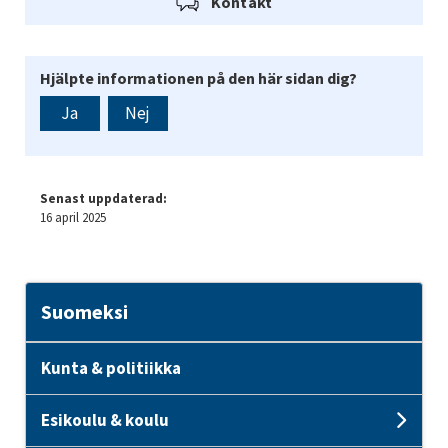
Kontakt
Hjälpte informationen på den här sidan dig?
Ja
Nej
Senast uppdaterad:
16 april 2025
Suomeksi
Kunta & politiikka
Esikoulu & koulu
Unde