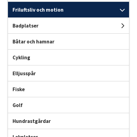
Friluftsliv och motion
Und
Badplatser
Unde
Båtar och hamnar
Cykling
Elljusspår
Fiske
Golf
Hundrastgårdar
Lekplatser