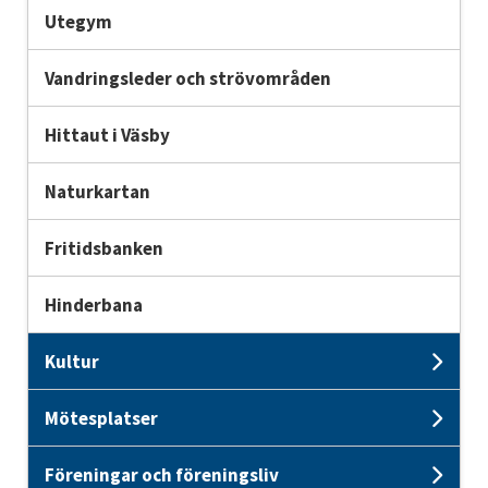
Utegym
Vandringsleder och strövområden
Hittaut i Väsby
Naturkartan
Fritidsbanken
Hinderbana
Kultur
Unde
Mötesplatser
Unde
Föreningar och föreningsliv
Unde