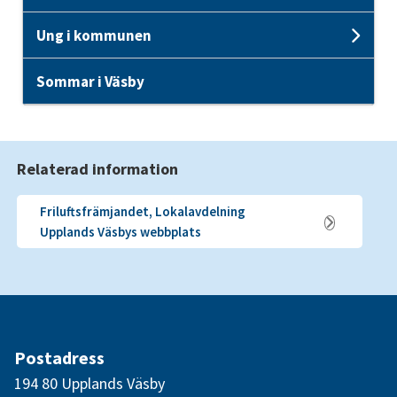
Ung i kommunen
Und
Sommar i Väsby
Relaterad information
Friluftsfrämjandet, Lokalavdelning
Upplands Väsbys webbplats
Postadress
194 80 Upplands Väsby