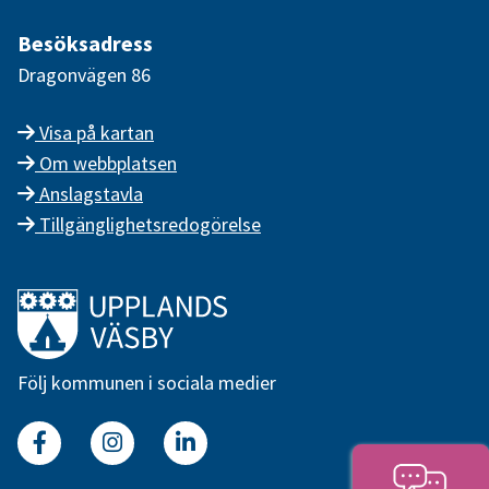
Besöksadress
Dragonvägen 86
Visa på kartan
Om webbplatsen
Anslagstavla
Tillgänglighetsredogörelse
Länk till startsidan
Följ kommunen i sociala medier
Facebook
Instagram
Linkedin