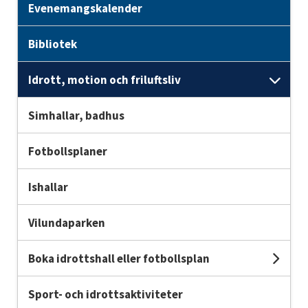
Evenemangskalender
Bibliotek
Idrott, motion och friluftsliv
Unde
Simhallar, badhus
Fotbollsplaner
Ishallar
Vilundaparken
Boka idrottshall eller fotbollsplan
Unde
Sport- och idrottsaktiviteter