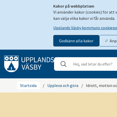
Kakor på webbplatsen
Vi använder kakor (cookies) för att
kan välja vilka kakor vi får använda.
Upplands Väsby kommuns cookiepo
Godkänn alla kakor
Anp
Gå till innehåll
Sök
Stäng
Startsida
/
Uppleva och göra
/
Idrott, motion och