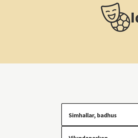
I
Simhallar, badhus
Vilundaparken