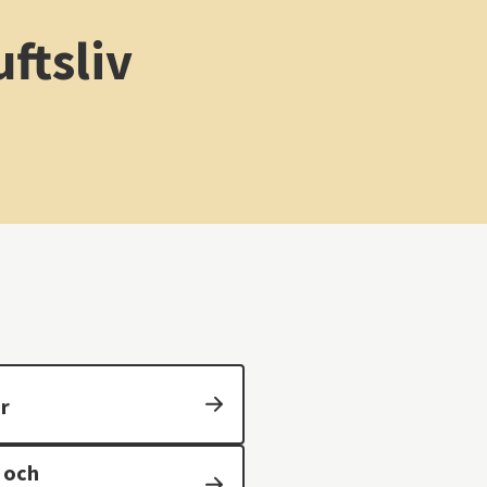
uftsliv
ar
 och