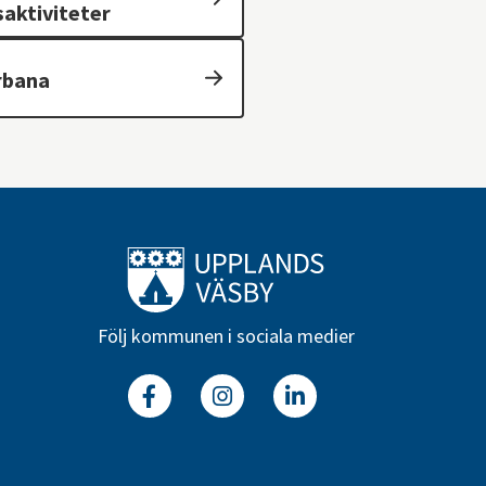
saktiviteter
rbana
Till startsidan
Följ kommunen i sociala medier
Facebook
Instagram
Linkedin