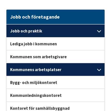
Jobb och företagande
Jobb och praktik
Unde
Lediga jobb i kommunen
Kommunen som arbetsgivare
Kommunens arbetsplatser
Und
Bygg- och miljökontoret
Kommunledningskontoret
Kontoret för samhällsbyggnad