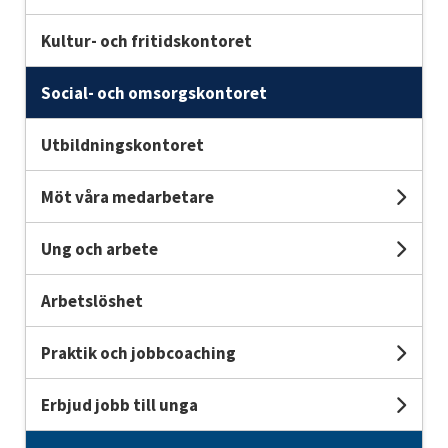
Kultur- och fritidskontoret
Social- och omsorgskontoret
Utbildningskontoret
Möt våra medarbetare
Unde
Ung och arbete
Unde
Arbetslöshet
Praktik och jobbcoaching
Und
Erbjud jobb till unga
Unde