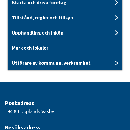
Starta och driva företag
Unde
Tillstånd, regler och tillsyn
Unde
Upphandling och inköp
Unde
Mark och lokaler
Utförare av kommunal verksamhet
Unde
Postadress
194 80 Upplands Väsby
Besöksadress