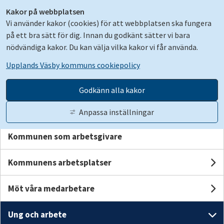
Kakor på webbplatsen
Vi använder kakor (cookies) för att webbplatsen ska fungera
på ett bra sätt för dig. Innan du godkänt sätter vi bara
nödvändiga kakor. Du kan välja vilka kakor vi får använda.
Upplands Väsby kommuns cookiepolicy
Jobb och praktik
Un
Godkänn alla kakor
Lediga jobb i kommunen
Anpassa inställningar
Kommunen som arbetsgivare
Gå till innehåll
Translate
Suomeksi
Kontakt
Logga in
Kommunens arbetsplatser
U
Möt våra medarbetare
Stäng
Sök
Un
Stäng me
Ung och arbete
Un