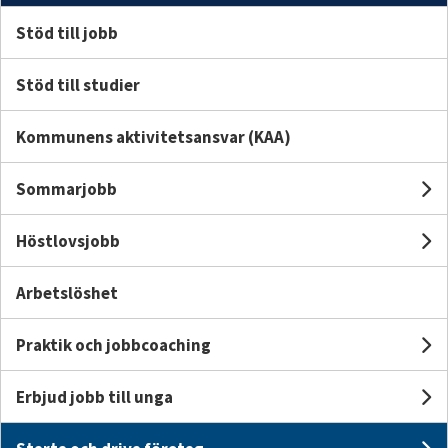
Stöd till jobb
Stöd till studier
Ung och arbete
Kommunens aktivitetsansvar (KAA)
Sommarjobb
U
Höstlovsjobb
U
Arbetslöshet
Praktik och jobbcoaching
U
Erbjud jobb till unga
Stöd till jobb
Un