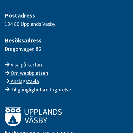
Postadress
194 80 Upplands Väsby
Besöksadress
Dragonvägen 86
Visa på kartan
Om webbplatsen
Anslagstavla
Tillgänglighetsredogörelse
Länk till startsidan
Följ kommunen i sociala medier