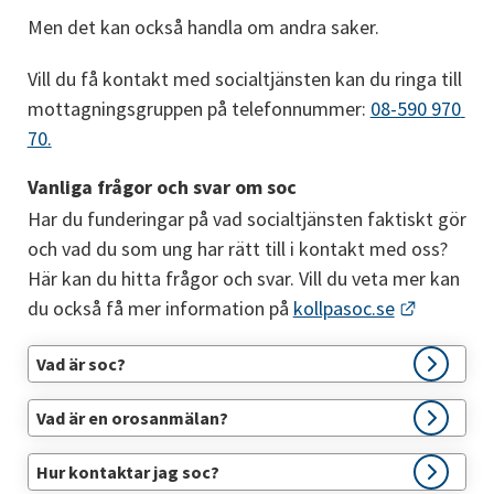
Men det kan också handla om andra saker.
Vill du få kontakt med socialtjänsten kan du ringa till 
mottagningsgruppen på telefonnummer: 
08-590 970 
70.
Vanliga frågor och svar om soc
Har du funderingar på vad socialtjänsten faktiskt gör 
och vad du som ung har rätt till i kontakt med oss? 
Här kan du hitta frågor och svar. Vill du veta mer kan 
Länk till
du också få mer information på 
kollpasoc.se
Vad är soc?
Vad är en orosanmälan?
Hur kontaktar jag soc?