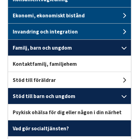
Ekonomi, ekonomiskt bistånd
Unde
Invandring och integration
Und
Familj, barn och ungdom
Unde
Kontaktfamilj, familjehem
Stöd till föräldrar
Unde
Stöd till barn och ungdom
Unde
Psykisk ohälsa för dig eller någon i din närhet
Vad gör socialtjänsten?