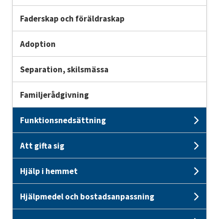
Faderskap och föräldraskap
Adoption
Separation, skilsmässa
Familjerådgivning
Funktionsnedsättning
Und
Att gifta sig
Unde
Hjälp i hemmet
Unde
Hjälpmedel och bostadsanpassning
Und