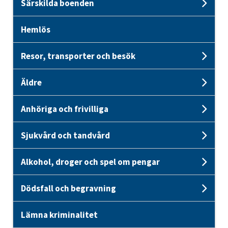
Särskilda boenden
Unde
Hemlös
Resor, transporter och besök
Unde
Äldre
Unde
Anhöriga och frivilliga
Unde
Sjukvård och tandvård
Unde
Alkohol, droger och spel om pengar
Unde
Dödsfall och begravning
Unde
Lämna kriminalitet