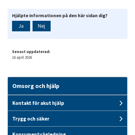
Hjälpte informationen på den här sidan dig?
Ja
Nej
Senast uppdaterad:
16 april 2026
Omsorg och hjälp
Kontakt för akut hjälp
Unde
Trygg och säker
Unde
Konsumentvägledning