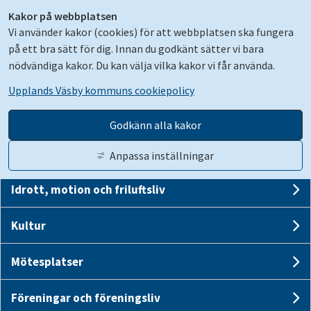
Kakor på webbplatsen
Vi använder kakor (cookies) för att webbplatsen ska fungera
på ett bra sätt för dig. Innan du godkänt sätter vi bara
nödvändiga kakor. Du kan välja vilka kakor vi får använda.
Upplands Väsby kommuns cookiepolicy
Evenemangskalender
Godkänn alla kakor
Bibliotek
Anpassa inställningar
Idrott, motion och friluftsliv
Gå till innehåll
Un
Translate
Suomeksi
Kontakt
Logga in
Kultur
Un
Mötesplatser
Stäng
Sök
Un
Stäng me
Sommar i Väsby
Föreningar och föreningsliv
Un