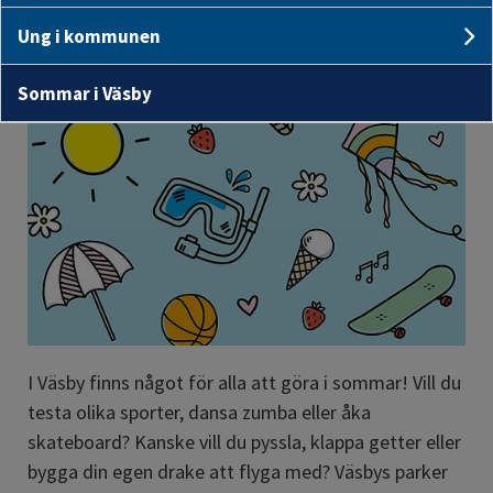
Här hittar du aktiviteter för barn, ungdomar och 
Ung i kommunen
familjer i Upplands Väsby sommaren 2026. Det 
U
mesta är gratis!
Sommar i Väsby
I Väsby finns något för alla att göra i sommar! Vill du 
testa olika sporter, dansa zumba eller åka 
skateboard? Kanske vill du pyssla, klappa getter eller 
bygga din egen drake att flyga med? Väsbys parker 