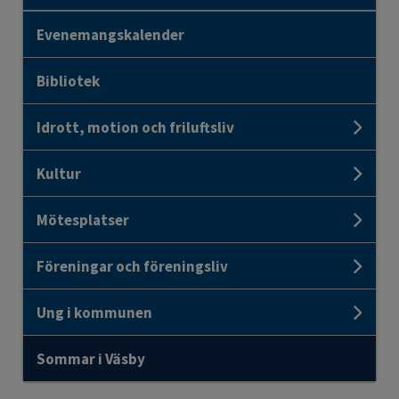
Evenemangskalender
Bibliotek
Idrott, motion och friluftsliv
Unde
Kultur
Unde
Mötesplatser
Unde
Föreningar och föreningsliv
Unde
Ung i kommunen
Und
Sommar i Väsby