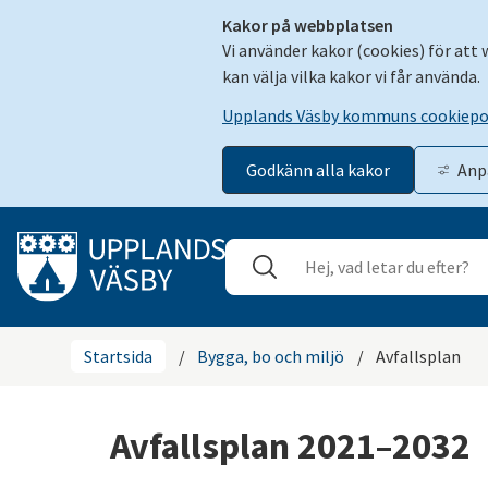
Kakor på webbplatsen
Vi använder kakor (cookies) för att
kan välja vilka kakor vi får använda.
Upplands Väsby kommuns cookiepo
Godkänn alla kakor
Anp
Gå till innehåll
Sök
Stäng
Startsida
/
Bygga, bo och miljö
/
Avfallsplan
Avfallsplan 2021–2032