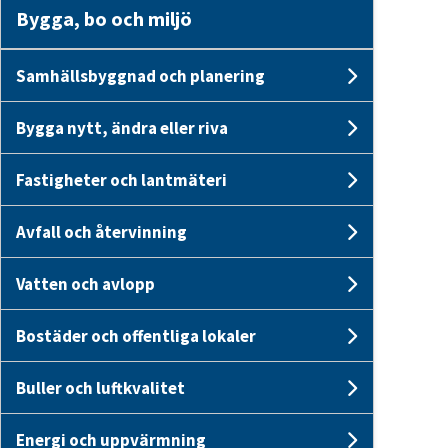
Bygga, bo och miljö
Samhällsbyggnad och planering
Undersi
Bygga nytt, ändra eller riva
Undersid
Fastigheter och lantmäteri
Undersid
Avfall och återvinning
Undersid
Vatten och avlopp
Undersid
Bostäder och offentliga lokaler
Undersid
Buller och luftkvalitet
Undersid
Energi och uppvärmning