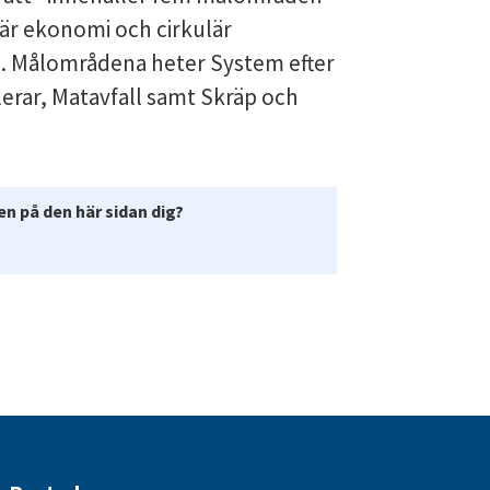
lär ekonomi och cirkulär 
m. Målområdena heter System efter 
lerar, Matavfall samt Skräp och 
n på den här sidan dig?