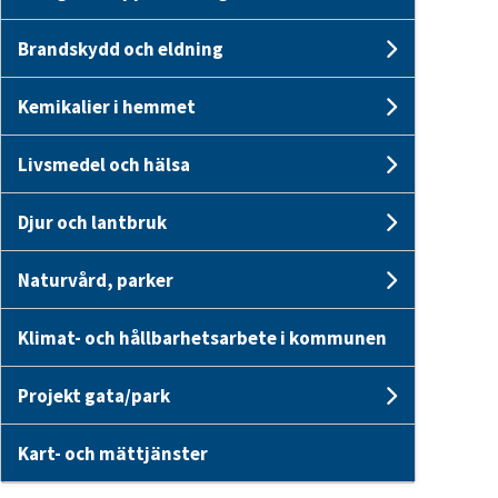
Undersid
Brandskydd och eldning
Undersi
Kemikalier i hemmet
Undersid
Livsmedel och hälsa
Undersid
Djur och lantbruk
Undersid
Naturvård, parker
Undersid
Klimat- och hållbarhetsarbete i kommunen
Projekt gata/park
Undersid
Kart- och mättjänster