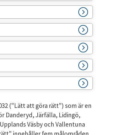
2 ("Lätt att göra rätt") som är en 
 Danderyd, Järfälla, Lidingö, 
 Upplands Väsby och Vallentuna 
rätt" innehåller fem målområden 