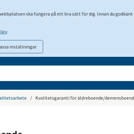
 webbplatsen ska fungera på ett bra sätt för dig. Innan du godkänt 
licy
assa inställningar
alitetsarbete
/
Kvalitetsgaranti för äldreboende/demensboend