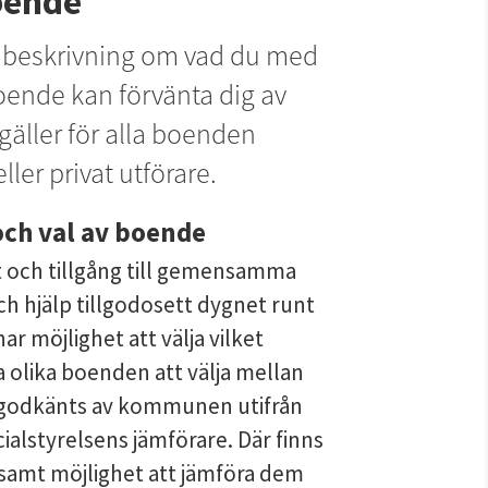
oende
d beskrivning om vad du med 
nde kan förvänta dig av 
äller för alla boenden 
er privat utförare.
ch val av boende
 och tillgång till gemensamma 
h hjälp tillgodosett dygnet runt 
 möjlighet att välja vilket 
 olika boenden att välja mellan 
r godkänts av kommunen utifrån 
alstyrelsens jämförare. Där finns 
samt möjlighet att jämföra dem 