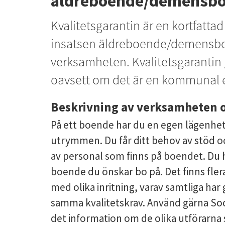
äldreboende/demensb
Kvalitetsgarantin är en kortfatta
insatsen äldreboende/demensboe
verksamheten. Kvalitetsgarantin g
oavsett om det är en kommunal ell
Beskrivning av verksamheten o
På ett boende har du en egen lägenhet
utrymmen. Du får ditt behov av stöd oc
av personal som finns på boendet. Du har
boende du önskar bo på. Det finns flera
med olika inritning, varav samtliga ha
samma kvalitetskrav. Använd gärna Soci
det information om de olika utförarna 