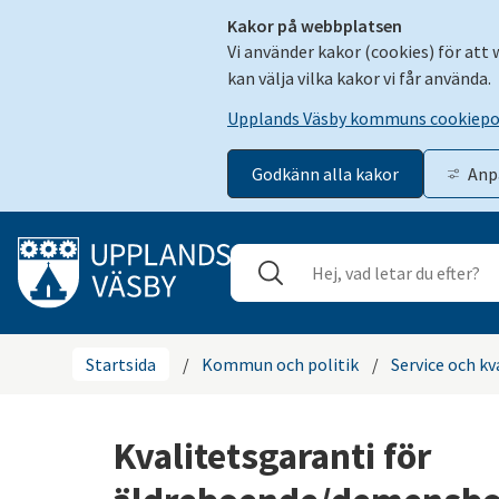
Kakor på webbplatsen
Vi använder kakor (cookies) för att
kan välja vilka kakor vi får använda.
Upplands Väsby kommuns cookiepo
Godkänn alla kakor
Anp
Gå till innehåll
Sök
Stäng
Startsida
/
Kommun och politik
/
Service och kv
Kvalitetsgaranti för 