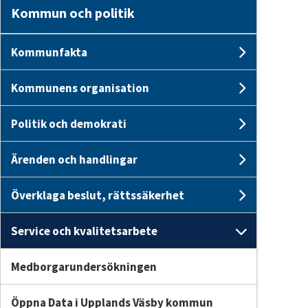
Kommun och politik
Kommunfakta
Undersi
Kommunens organisation
Undersi
Politik och demokrati
Undersid
Ärenden och handlingar
Undersid
Överklaga beslut, rättssäkerhet
Undersid
Service och kvalitetsarbete
Undersid
Medborgarundersökningen
Öppna Data i Upplands Väsby kommun