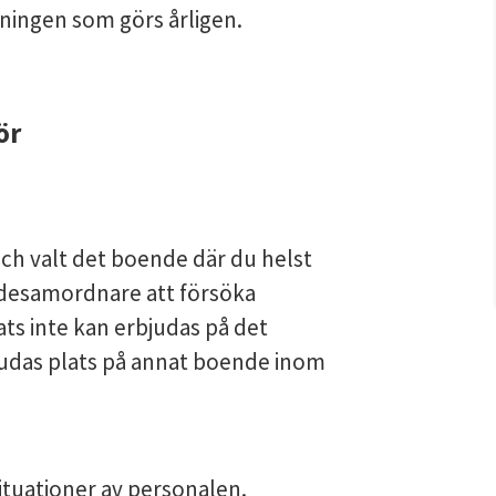
ningen som görs årligen.
 annan webbplats.
r 
ch valt det boende där du helst 
samordnare att försöka 
ts inte kan erbjudas på det 
das plats på annat boende inom 
situationer av personalen. 