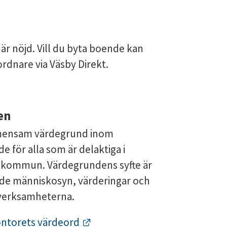
är nöjd. Vill du byta boende kan 
nare via Väsby Direkt.
en
ensam värdegrund inom 
för alla som är delaktiga i 
kommun. Värdegrundens syfte är 
ande människosyn, värderingar och 
a verksamheterna.
Länk till annan webbplats.
ontorets värdeord