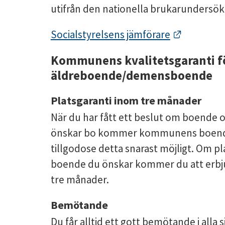
utifrån den nationella brukarundersök
Länk till
Socialstyrelsens jämförare
Kommunens kvalitetsgaranti fö
äldreboende/demensboende
Platsgaranti inom tre månader
När du har fått ett beslut om boende o
önskar bo kommer kommunens boende
tillgodose detta snarast möjligt. Om pla
boende du önskar kommer du att erbju
tre månader.
Bemötande
Du får alltid ett gott bemötande i alla 