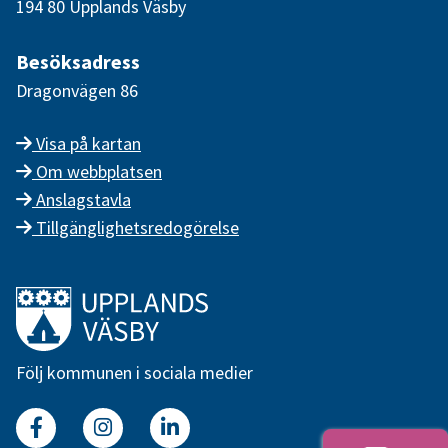
194 80 Upplands Väsby
Besöksadress
Dragonvägen 86
Visa på kartan
Om webbplatsen
Anslagstavla
Tillgänglighetsredogörelse
Länk till startsidan
Följ kommunen i sociala medier
Facebook
Instagram
Linkedin