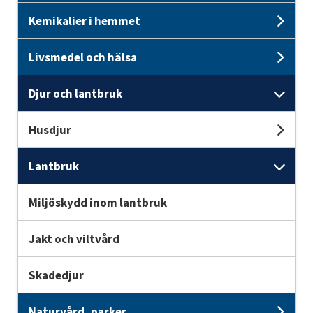
Kemikalier i hemmet
Unde
Livsmedel och hälsa
Unde
Djur och lantbruk
Unde
Husdjur
Und
Lantbruk
Unde
Miljöskydd inom lantbruk
Jakt och viltvård
Skadedjur
Naturvård, parker