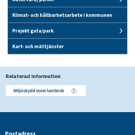
Unde
Klimat- och hållbarhetsarbete i kommunen
Projekt gata/park
Unde
Kart- och mättjänster
Relaterad information
Miljöskydd inom lantbruk
Postadress