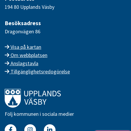
194 80 Upplands Väsby
Besöksadress
Dragonvägen 86
Visa på kartan
Om webbplatsen
Anslagstavla
Tillgänglighetsredogörelse
Länk till startsidan
Följ kommunen i sociala medier