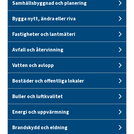
Samhällsbyggnad och planering
Und
Bygga nytt, ändra eller riva
Unde
Fastigheter och lantmäteri
Unde
Avfall och återvinning
Unde
Vatten och avlopp
Unde
Bostäder och offentliga lokaler
Unde
Buller och luftkvalitet
Unde
Energi och uppvärmning
Unde
Brandskydd och eldning
Und