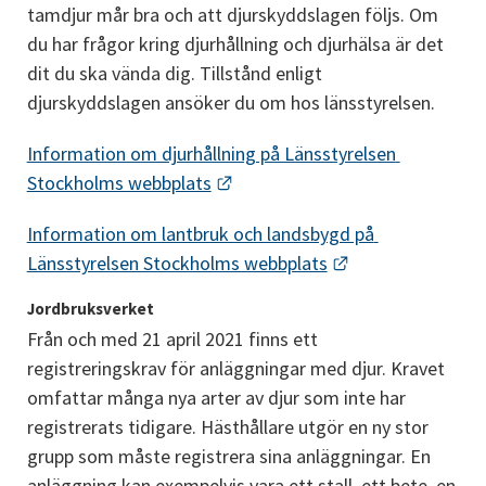
tamdjur mår bra och att djurskyddslagen följs. Om 
du har frågor kring djurhållning och djurhälsa är det 
dit du ska vända dig. Tillstånd enligt 
djurskyddslagen ansöker du om hos länsstyrelsen.
Information om djurhållning på Länsstyrelsen 
Länk till annan webbplats.
Stockholms webbplats
Information om lantbruk och landsbygd på 
Länk till annan w
Länsstyrelsen Stockholms webbplats
Jordbruksverket
Från och med 21 april 2021 finns ett 
registreringskrav för anläggningar med djur. Kravet 
omfattar många nya arter av djur som inte har 
registrerats tidigare. Hästhållare utgör en ny stor 
grupp som måste registrera sina anläggningar. En 
anläggning kan exempelvis vara ett stall, ett bete, en 