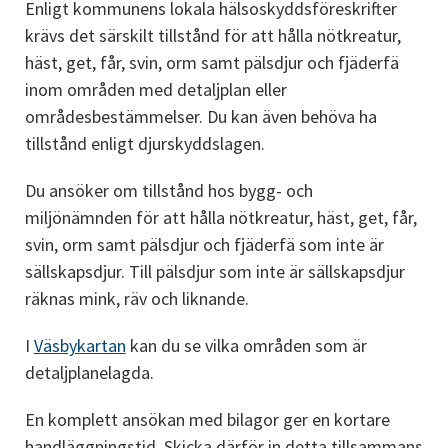
Enligt kommunens lokala hälsoskyddsföreskrifter 
krävs det särskilt tillstånd för att hålla nötkreatur, 
häst, get, får, svin, orm samt pälsdjur och fjäderfä 
inom områden med detaljplan eller 
områdesbestämmelser. Du kan även behöva ha 
tillstånd enligt djurskyddslagen.
Du ansöker om tillstånd hos bygg- och 
miljönämnden för att hålla nötkreatur, häst, get, får, 
svin, orm samt pälsdjur och fjäderfä som inte är 
sällskapsdjur. Till pälsdjur som inte är sällskapsdjur 
räknas mink, räv och liknande.
I 
Väsbykartan
 kan du se vilka områden som är 
detaljplanelagda.
En komplett ansökan med bilagor ger en kortare 
handläggningstid. Skicka därför in detta tillsammans 