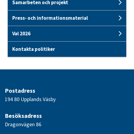
Samarbeten och projekt
Unde
Press- och informationsmaterial
Und
Val 2026
Unde
Kontakta politiker
Postadress
194 80 Upplands Väsby
Besöksadress
Dragonvägen 86