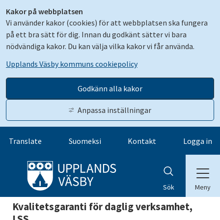
Kakor på webbplatsen
Vi använder kakor (cookies) för att webbplatsen ska fungera
på ett bra sätt för dig. Innan du godkänt sätter vi bara
nödvändiga kakor. Du kan välja vilka kakor vi får använda.
Upplands Väsby kommuns cookiepolicy
Godkänn alla kakor
Anpassa inställningar
Gå till innehåll
Translate
Suomeksi
Kontakt
Logga in
Meny
Sök
Kvalitetsgaranti för daglig verksamhet, 
LSS