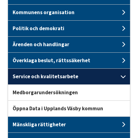
Kommunens organisation
Und
Politik och demokrati
Unde
Ärenden och handlingar
Unde
Överklaga beslut, rättssäkerhet
Unde
Service och kvalitetsarbete
Unde
Medborgarundersökningen
Öppna Data i Upplands Väsby kommun
Mänskliga rättigheter
Unde