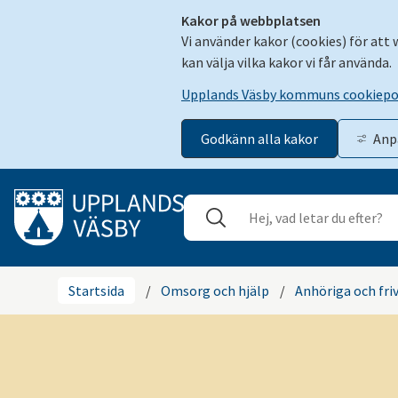
Kakor på webbplatsen
Vi använder kakor (cookies) för att
kan välja vilka kakor vi får använda.
Upplands Väsby kommuns cookiepo
Godkänn alla kakor
Anp
Gå till innehåll
Sök
Stäng
Startsida
/
Omsorg och hjälp
/
Anhöriga och friv