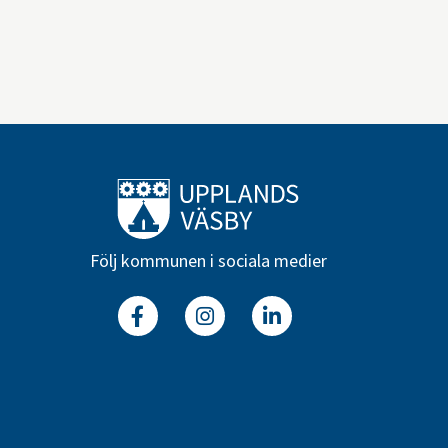
Till startsidan
Följ kommunen i sociala medier
Facebook
Instagram
Linkedin