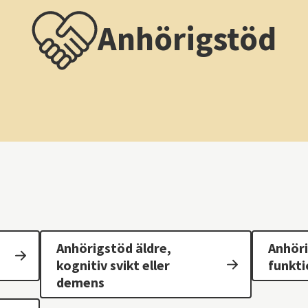
Anhörigstöd
Anhörigstöd äldre,
Anhör
kognitiv svikt eller
funkt
demens