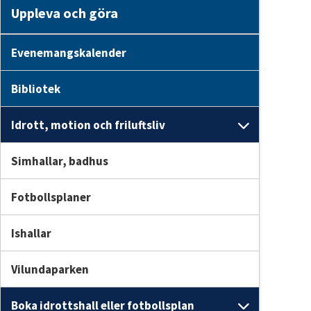
Uppleva och göra
Evenemangskalender
Bibliotek
Idrott, motion och friluftsliv
Undersid
Simhallar, badhus
Fotbollsplaner
Ishallar
Vilundaparken
Boka idrottshall eller fotbollsplan