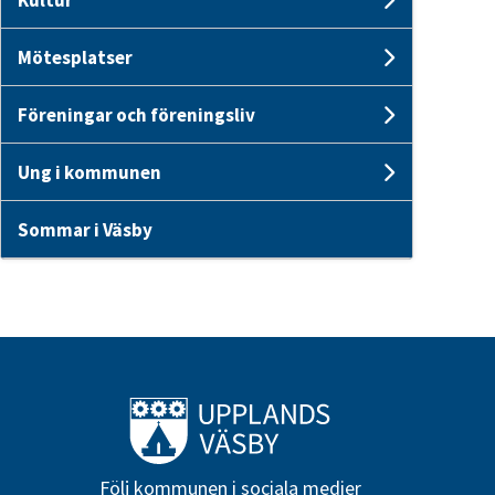
Undersid
Mötesplatser
Undersid
Föreningar och föreningsliv
Undersid
Ung i kommunen
Undersi
Sommar i Väsby
Till startsidan
Följ kommunen i sociala medier