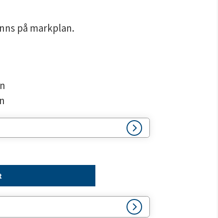
inns på markplan.
en
en
t