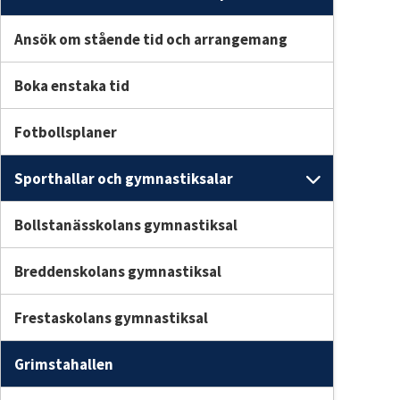
Undersid
Ansök om stående tid och arrangemang
Boka enstaka tid
Fotbollsplaner
Sporthallar och gymnastiksalar
Undersi
Bollstanässkolans gymnastiksal
Breddenskolans gymnastiksal
Frestaskolans gymnastiksal
Grimstahallen