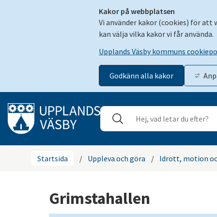
Kakor på webbplatsen
Vi använder kakor (cookies) för att
kan välja vilka kakor vi får använda.
Upplands Väsby kommuns cookiepo
Godkänn alla kakor
Anp
Gå till innehåll
Sök
Stäng
Startsida
/
Uppleva och göra
/
Idrott, motion och
Grimstahallen