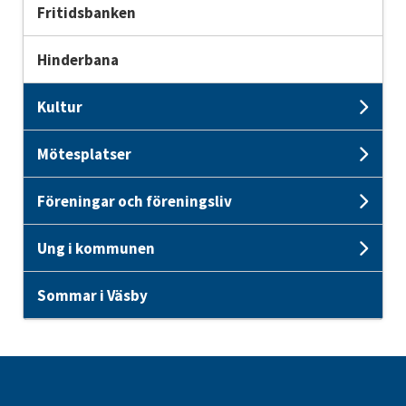
Fritidsbanken
Hinderbana
Kultur
Unde
Mötesplatser
Unde
Föreningar och föreningsliv
Unde
Ung i kommunen
Und
Sommar i Väsby