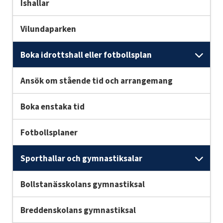
Ishallar
Vilundaparken
Boka idrottshall eller fotbollsplan
Unde
Ansök om stående tid och arrangemang
Boka enstaka tid
Fotbollsplaner
Sporthallar och gymnastiksalar
Und
Bollstanässkolans gymnastiksal
Breddenskolans gymnastiksal