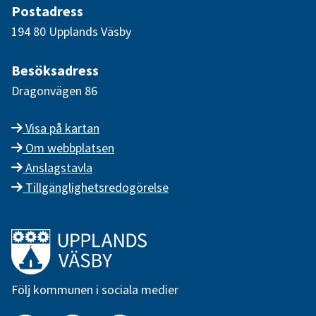
Postadress
194 80 Upplands Väsby
Besöksadress
Dragonvägen 86
Visa på kartan
Om webbplatsen
Anslagstavla
Tillgänglighetsredogörelse
Länk till startsidan
Följ kommunen i sociala medier