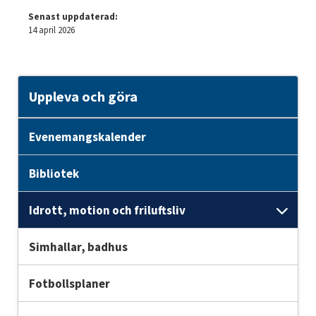
Senast uppdaterad:
14 april 2026
Uppleva och göra
Evenemangskalender
Bibliotek
Idrott, motion och friluftsliv
Unde
Simhallar, badhus
Fotbollsplaner