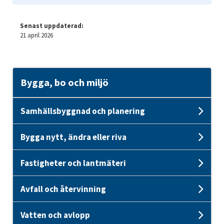
Senast uppdaterad:
21 april 2026
Bygga, bo och miljö
Samhällsbyggnad och planering
Und
Bygga nytt, ändra eller riva
Unde
Fastigheter och lantmäteri
Unde
Avfall och återvinning
Unde
Vatten och avlopp
Unde