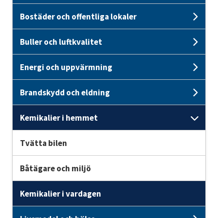
Bostäder och offentliga lokaler
Unde
Buller och luftkvalitet
Unde
Energi och uppvärmning
Unde
Brandskydd och eldning
Und
Kemikalier i hemmet
Unde
Tvätta bilen
Båtägare och miljö
Kemikalier i vardagen