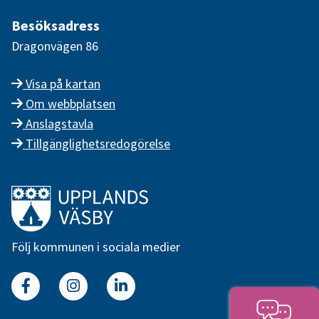
Besöksadress
Dragonvägen 86
Visa på kartan
Om webbplatsen
Anslagstavla
Tillgänglighetsredogörelse
Länk till startsidan
Följ kommunen i sociala medier
Facebook
Instagram
Linkedin