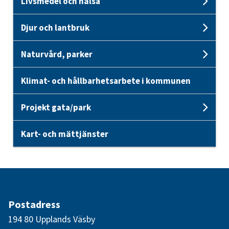
Livsmedel och hälsa
Unde
Djur och lantbruk
Unde
Naturvård, parker
Unde
Klimat- och hållbarhetsarbete i kommunen
Projekt gata/park
Unde
Kart- och mättjänster
Postadress
194 80 Upplands Väsby