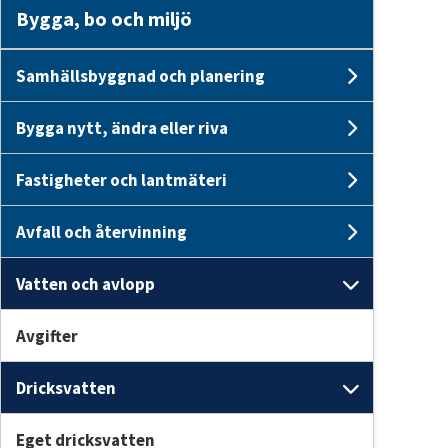
Bygga, bo och miljö
Samhällsbyggnad och planering
Undersi
Bygga nytt, ändra eller riva
Undersid
Fastigheter och lantmäteri
Undersid
Avfall och återvinning
Undersid
Vatten och avlopp
Undersid
Avgifter
Dricksvatten
Undersi
Eget dricksvatten