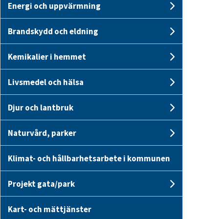
Energi och uppvärmning
Undersid
Brandskydd och eldning
Undersi
Kemikalier i hemmet
Undersid
Livsmedel och hälsa
Undersid
Djur och lantbruk
Undersid
Naturvård, parker
Undersid
Klimat- och hållbarhetsarbete i kommunen
Projekt gata/park
Undersid
Kart- och mättjänster