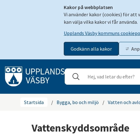
Kakor på webbplatsen
Vi använder kakor (cookies) för att
kan välja vilka kakor vi får använda.
Upplands Väsby kommuns cookiepo
Godkänn alla kakor
Anp
Gå till innehåll
Sök
Stäng
Startsida
/
Bygga, bo och miljö
/
Vatten och avl
Vattenskyddsområde