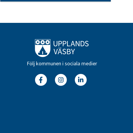
Till startsidan
Följ kommunen i sociala medier
Facebook
Instagram
Linkedin