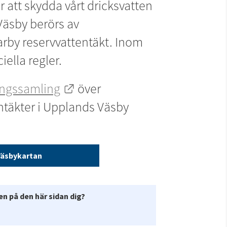
att skydda vårt dricksvatten 
Väsby berörs av 
by reservvattentäkt. Inom 
ella regler.
Länk till annan webbplats.
ningssamling
 över 
ntäkter i Upplands Väsby 
Väsbykartan
n på den här sidan dig?