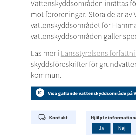
Vattenskyddsområden inrättas för 
mot föroreningar. Stora delar av 
vattenskyddsområdet för Hammar
vattenskyddsområden gäller speci
Läs mer i 
Länsstyrelsens författ
skyddsföreskrifter för grundvatte
kommun.
Visa gällande vattenskyddsområde på 
Kontakt
Hjälpte informatione
Ja
Nej