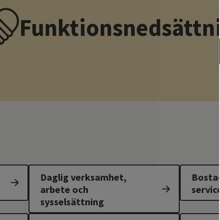
Funktionsnedsättn
Daglig verksamhet,
Bostad
arbete och
servic
sysselsättning