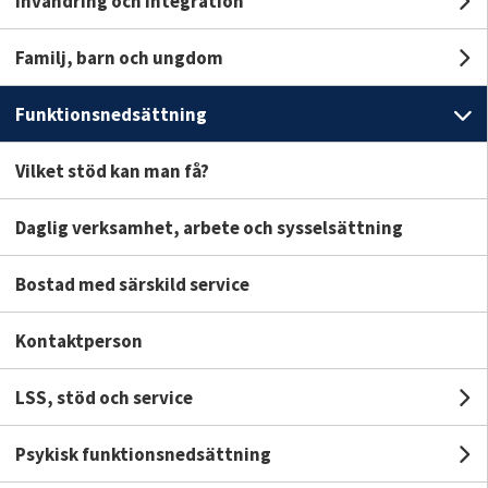
Invandring och integration
U
ing
Familj, barn och ungdom
Un
Funktionsnedsättning
U
Vilket stöd kan man få?
Daglig verksamhet, arbete och sysselsättning
Bostad med särskild service
Kontaktperson
 med särskild
LSS, stöd och service
Un
e
Psykisk funktionsnedsättning
U