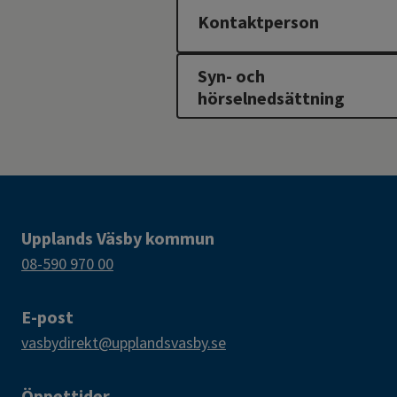
Kontaktperson
Syn- och
hörselnedsättning
Upplands Väsby kommun
08-590 970 00
E-post
vasbydirekt@upplandsvasby.se
Öppettider