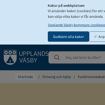
Kakor på webbplatsen
Vi använder kakor (cookies) för att
kan välja vilka kakor vi får använda.
Upplands Väsby kommuns cookiepo
Godkänn alla kakor
Anp
Gå till innehåll
Sök
Stäng
Startsida
/
Omsorg och hjälp
/
Funktionsnedsät