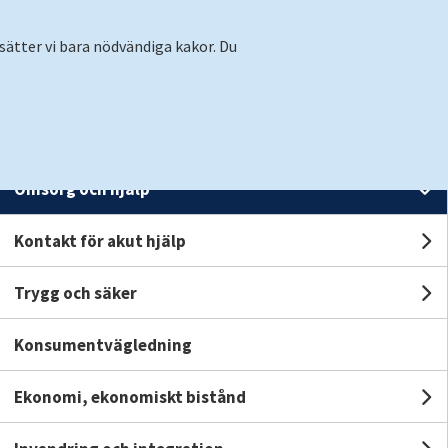
sätter vi bara nödvändiga kakor. Du
Förskola och skola
Un
Omsorg och hjälp
U
Logga
Kontakt för akut hjälp
Translate
Suomeksi
Kontakt
Un
in
Stäng
Trygg och säker
Un
Stäng meny
Konsumentvägledning
Ekonomi, ekonomiskt bistånd
Un