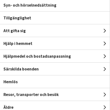
k
Syn- och hörselnedsättning
ionsnedsättning
Tillgänglighet
Att gifta sig
Un
Hjälp i hemmet
Un
Hjälpmedel och bostadsanpassning
U
Särskilda boenden
Un
Hemlös
Till startsidan
Följ kommunen i sociala medier
Resor, transporter och besök
Un
Facebook
Instagram
Linkedin
Äldre
Un