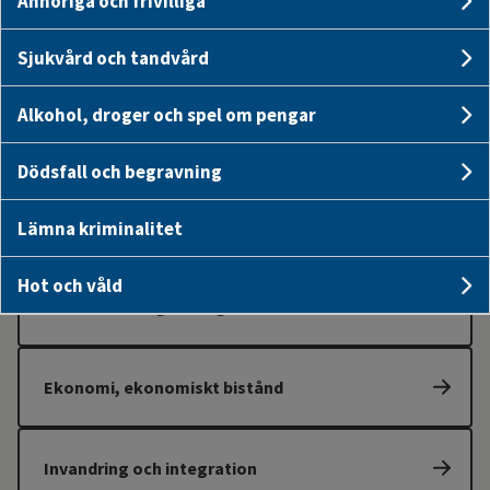
Anhöriga och frivilliga
Un
Sjukvård och tandvård
Un
Alkohol, droger och spel om pengar
Un
Kontakt för akut hjälp
Dödsfall och begravning
U
Trygg och säker
Lämna kriminalitet
Hot och våld
Un
Konsumentvägledning
Ekonomi, ekonomiskt bistånd
Invandring och integration