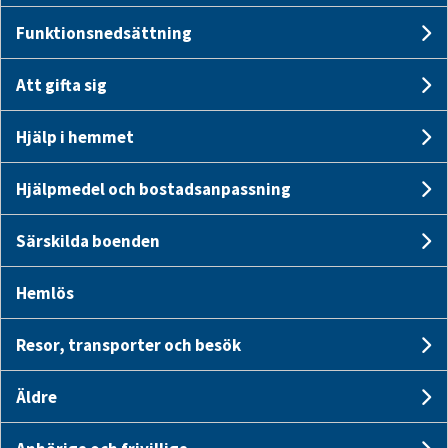
Funktionsnedsättning
U
Att gifta sig
Un
Hjälp i hemmet
Un
Hjälpmedel och bostadsanpassning
U
Särskilda boenden
Un
Omsorg och hjälp
Hemlös
Resor, transporter och besök
Stöd till barn och
Un
Stöd till föräldrar
ungdom
Äldre
Un
Träffpunkter för äldre