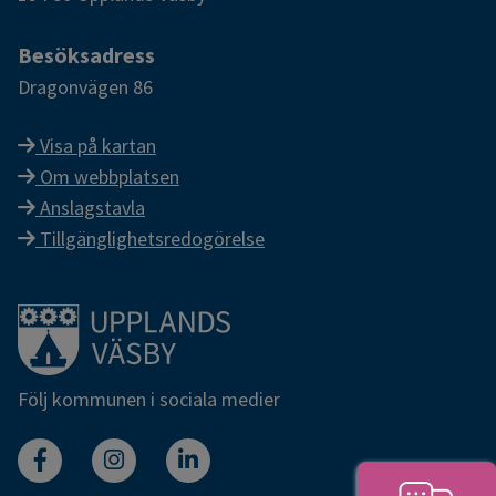
Besöksadress
Dragonvägen 86
Visa på kartan
Om webbplatsen
Anslagstavla
Tillgänglighetsredogörelse
Länk till startsidan
Följ kommunen i sociala medier
Facebook
Instagram
Linkedin