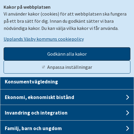
Kakor på webbplatsen
Vi använder kakor (cookies) för att webbplatsen ska fungera
på ett bra sätt för dig. Innan du godkänt sätter vi bara
nödvändiga kakor. Du kan välja vilka kakor vi får använda.
Upplands Väsby kommuns cookiepolicy
Kontakt för akut hjälp
Un
Godkänn alla kakor
Trygg och säker
Anpassa inställningar
Un
Konsumentvägledning
Gå till innehåll
Translate
Suomeksi
Kontakt
Logga in
Ekonomi, ekonomiskt bistånd
Un
Invandring och integration
Stäng
Sök
U
Stäng me
Familj, barn och ungdom
Un