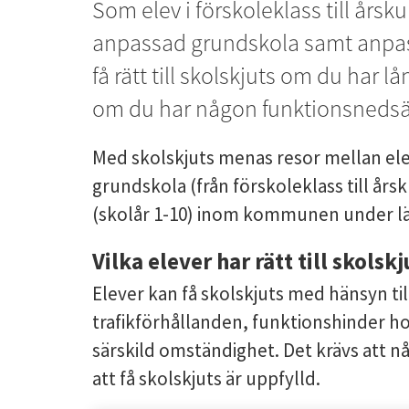
Som elev i förskoleklass till årsku
anpassad grundskola samt anpas
få rätt till skolskjuts om du har lån
om du har någon funktionsnedsä
Med skolskjuts menas resor mellan el
grundskola (från förskoleklass till års
(skolår 1-10) inom kommunen under lä
Vilka elever har rätt till skolskj
Elever kan få skolskjuts med hänsyn til
trafikförhållanden, funktionshinder ho
särskild omständighet. Det krävs att n
att få skolskjuts är uppfylld.