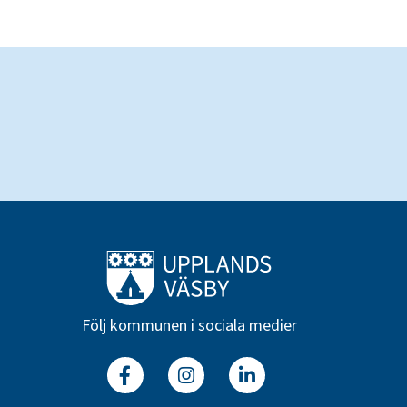
Till startsidan
Följ kommunen i sociala medier
Facebook
Instagram
Linkedin