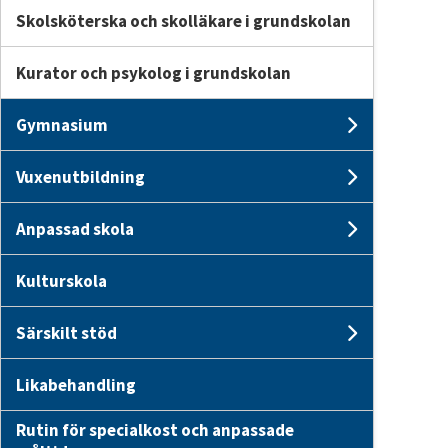
Skolsköterska och skolläkare i grundskolan
Kurator och psykolog i grundskolan
Gymnasium
Undersi
Vuxenutbildning
Undersi
Anpassad skola
Undersi
Kulturskola
Särskilt stöd
Undersid
Likabehandling
Rutin för specialkost och anpassade