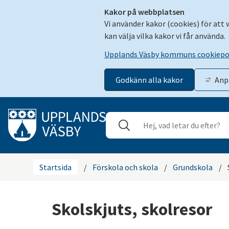
Kakor på webbplatsen
Vi använder kakor (cookies) för att
kan välja vilka kakor vi får använda.
Upplands Väsby kommuns cookiepo
Godkänn alla kakor
Anp
Gå till innehåll
Sök
Stäng
Startsida
/
Förskola och skola
/
Grundskola
/
Skolskjuts, skolresor