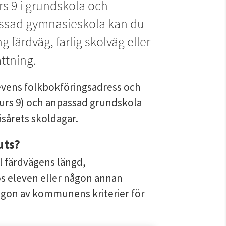
rs 9 i grundskola och 
sad gymnasieskola kan du 
g färdväg, farlig skolväg eller 
ttning.
evens folkbokföringsadress och
kurs 9) och anpassad grundskola 
sårets skoldagar.
uts?
l färdvägens längd, 
s eleven eller någon annan 
ågon av kommunens kriterier för 