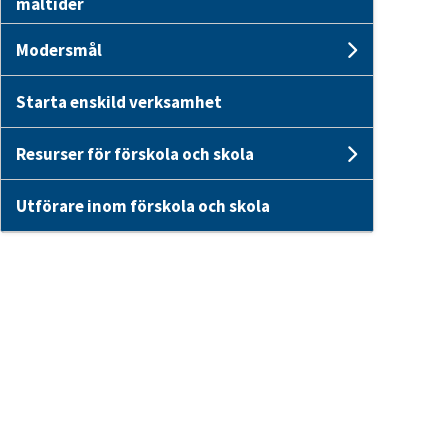
måltider
Modersmål
Undersi
Starta enskild verksamhet
Resurser för förskola och skola
Undersid
Utförare inom förskola och skola