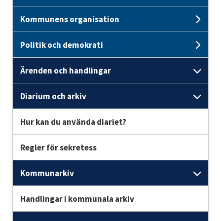
Kommunens organisation
Und
Politik och demokrati
Unde
Ärenden och handlingar
Unde
Diarium och arkiv
Unde
Hur kan du använda diariet?
Regler för sekretess
Kommunarkiv
Und
Handlingar i kommunala arkiv