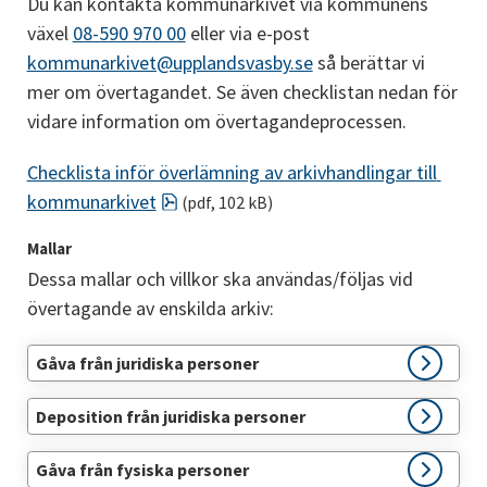
Du kan kontakta kommunarkivet via kommunens 
växel 
08-590 970 00
 eller via e-post 
kommunarkivet@upplandsvasby.se
 så berättar vi 
mer om övertagandet. Se även checklistan nedan för 
vidare information om övertagandeprocessen.
Checklista inför överlämning av arkivhandlingar till 
pdf, 102 kB.
kommunarkivet
 (pdf, 102 kB)
Mallar
Dessa mallar och villkor ska användas/följas vid 
övertagande av enskilda arkiv:
Gåva från juridiska personer
Deposition från juridiska personer
Gåva från fysiska personer