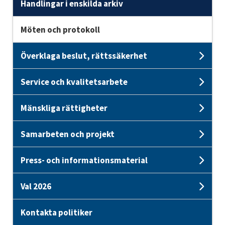
Handlingar i enskilda arkiv
Möten och protokoll
Överklaga beslut, rättssäkerhet
Unde
Service och kvalitetsarbete
Unde
Mänskliga rättigheter
Unde
Samarbeten och projekt
Unde
Press- och informationsmaterial
Und
Val 2026
Unde
Kontakta politiker