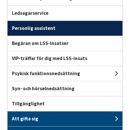
Ledsagarservice
Personlig assistent
Begäran om LSS-insatser
VIP-träffar för dig med LSS-insats
Psykisk funktionsnedsättning
Und
Syn- och hörselnedsättning
Tillgänglighet
Att gifta sig
Unde