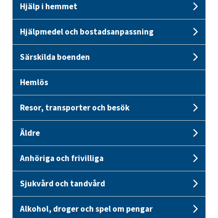
Hjälp i hemmet
Unde
Hjälpmedel och bostadsanpassning
Und
Särskilda boenden
Unde
Hemlös
Resor, transporter och besök
Unde
Äldre
Unde
Anhöriga och frivilliga
Unde
Sjukvård och tandvård
Unde
Alkohol, droger och spel om pengar
Unde