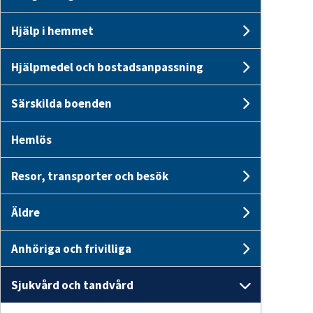
Undersid
Hjälp i hemmet
Undersid
Hjälpmedel och bostadsanpassning
Undersi
Särskilda boenden
Undersid
Hemlös
Resor, transporter och besök
Undersid
Äldre
Undersid
Anhöriga och frivilliga
Undersid
Sjukvård och tandvård
Undersid