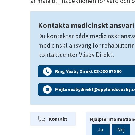
anmäla till Inspektionen för vård och 
Kontakta medicinskt ansvar
Du kontaktar både medicinskt ansva
medicinskt ansvarig för rehabiliter
kontaktcenter Väsby Direkt. 
Ring Väsby Direkt 08-590 970 00
Mejla vasbydirekt@upplandsvasby.s
Kontakt
Hjälpte informatione
Ja
Nej