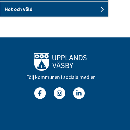
Hot och våld
Undersid
Till startsidan
Följ kommunen i sociala medier
Facebook
Instagram
Linkedin