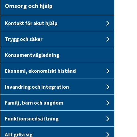
Omsorg och hjälp
Kontakt för akut hjälp
Undersid
Trygg och säker
Undersid
Konsumentvägledning
Ekonomi, ekonomiskt bistånd
Undersid
Invandring och integration
Undersi
Familj, barn och ungdom
Undersid
Funktionsnedsättning
Undersi
Att gifta sig