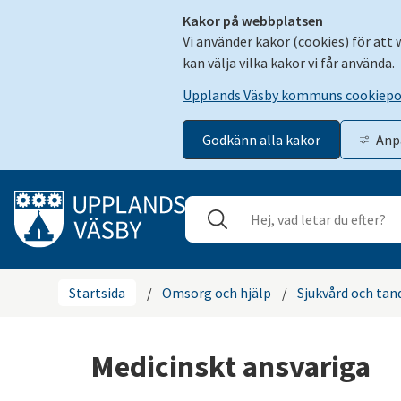
Kakor på webbplatsen
Vi använder kakor (cookies) för att
kan välja vilka kakor vi får använda.
Upplands Väsby kommuns cookiepo
Godkänn alla kakor
Anp
Gå till innehåll
Sök
Stäng
Startsida
/
Omsorg och hjälp
/
Sjukvård och tan
Medicinskt ansvariga