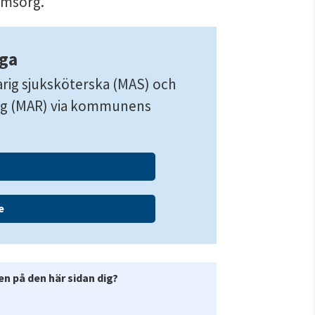
omsorg.
iga
rig sjuksköterska (MAS) och 
ing (MAR) via kommunens 
e
n på den här sidan dig?