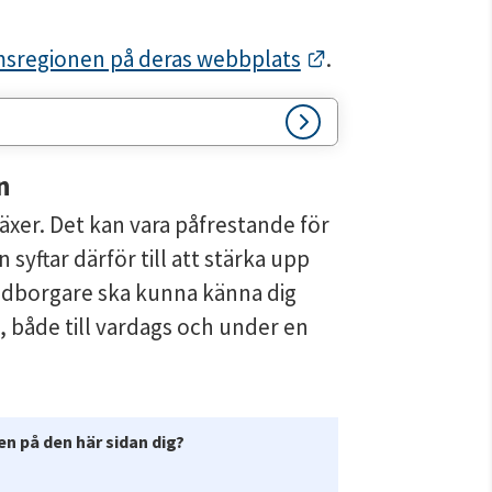
Länk till annan 
sregionen på deras webbplats
.
n
xer. Det kan vara påfrestande för 
syftar därför till att stärka upp 
dborgare ska kunna känna dig 
 både till vardags och under en 
n på den här sidan dig?