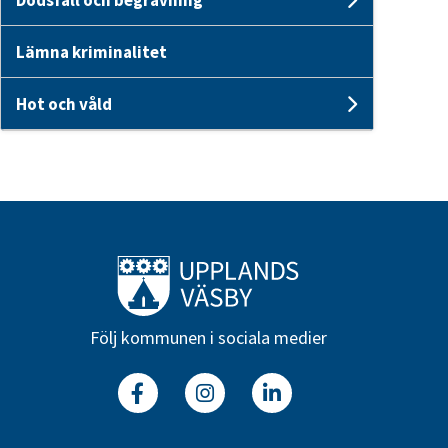
Undersid
Lämna kriminalitet
Hot och våld
Undersid
Till startsidan
Följ kommunen i sociala medier
Facebook
Instagram
Linkedin