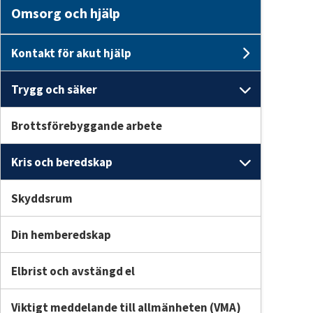
Omsorg och hjälp
Kontakt för akut hjälp
Undersid
Trygg och säker
Undersid
Brottsförebyggande arbete
Kris och beredskap
Undersid
Skyddsrum
Din hemberedskap
Elbrist och avstängd el
Viktigt meddelande till allmänheten (VMA)