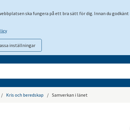
 webbplatsen ska fungera på ett bra sätt för dig. Innan du godkänt 
licy
assa inställningar
/
Kris och beredskap
/
Samverkan i länet