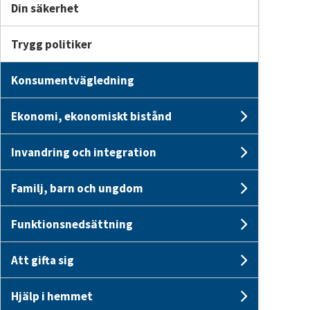
Din säkerhet
Trygg politiker
Konsumentvägledning
Ekonomi, ekonomiskt bistånd
Undersid
Invandring och integration
Undersi
Familj, barn och ungdom
Undersid
Funktionsnedsättning
Undersi
Att gifta sig
Undersid
Hjälp i hemmet
Undersid