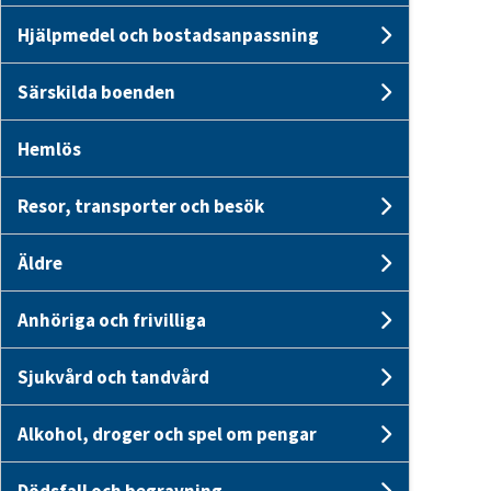
Hjälpmedel och bostadsanpassning
Undersi
Särskilda boenden
Undersid
Hemlös
Resor, transporter och besök
Undersid
Äldre
Undersid
Anhöriga och frivilliga
Undersid
Sjukvård och tandvård
Undersid
Alkohol, droger och spel om pengar
Undersid
Dödsfall och begravning