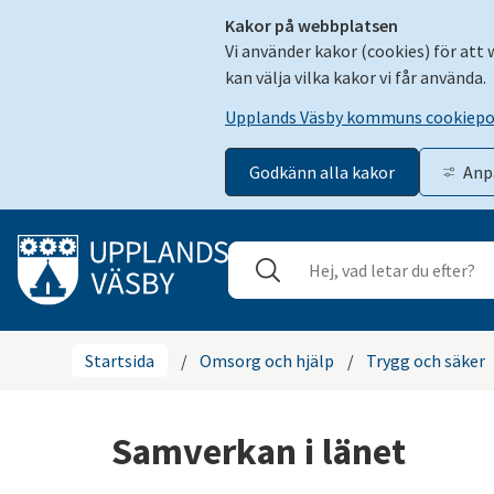
Kakor på webbplatsen
Vi använder kakor (cookies) för att
kan välja vilka kakor vi får använda.
Upplands Väsby kommuns cookiepo
Godkänn alla kakor
Anp
Gå till innehåll
Sök
Stäng
Startsida
/
Omsorg och hjälp
/
Trygg och säker
Samverkan i länet