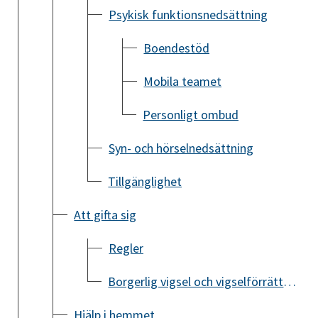
Psykisk funktionsnedsättning
Boendestöd
Mobila teamet
Personligt ombud
Syn- och hörselnedsättning
Tillgänglighet
Att gifta sig
Regler
Borgerlig vigsel och vigselförrättare
Hjälp i hemmet