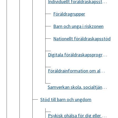
Individuellt föräldraskapsstöd
Föräldragrupper
Barn och unga i riskzonen
Nationellt föräldraskapsstöd
Digitala föräldraskapsprogram
Föräldrainformation om alkohol, droger, tobak och spel
Samverkan skola, socialtjänst, polis och fritid (SSPF)
Stöd till barn och ungdom
Psykisk ohälsa för dig eller någon i din närhet