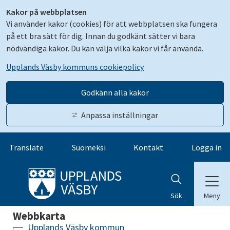
Kakor på webbplatsen
Vi använder kakor (cookies) för att webbplatsen ska fungera
på ett bra sätt för dig. Innan du godkänt sätter vi bara
nödvändiga kakor. Du kan välja vilka kakor vi får använda.
Upplands Väsby kommuns cookiepolicy
Godkänn alla kakor
Anpassa inställningar
Gå till innehåll
Translate
Suomeksi
Kontakt
Logga in
Meny
Sök
Webbkarta
Upplands Väsby kommun